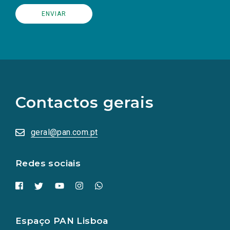
(Os
links
para
as
Contactos gerais
redes
sociais
abrem
numa
geral@pan.com.pt
nova
aba.)
Redes sociais
Espaço PAN Lisboa