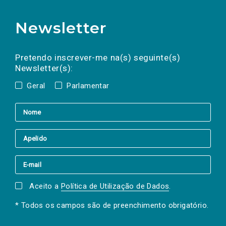
Newsletter
Preencha os campos abaixo para subscrever
Nome
Apelido
E-
mail
a(s) newsletter(s).
Pretendo inscrever-me na(s) seguinte(s)
Newsletter(s):
Geral
Parlamentar
Aceito a
Política de Utilização de Dados
.
* Todos os campos são de preenchimento obrigatório.