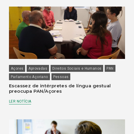
Açores
Aprovadas
Direitos Sociais e Humanos
PAN
Parlamento Açoriano
Pessoas
Escassez de intérpretes de língua gestual
preocupa PAN/Açores
LER NOTÍCIA