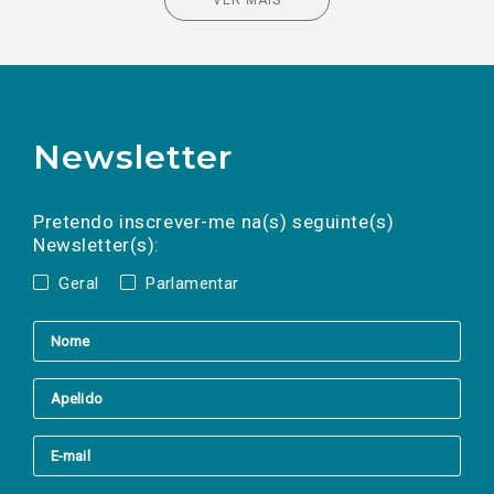
Newsletter
Preencha os campos abaixo para subscrever
Nome
Apelido
E-
mail
a(s) newsletter(s).
Pretendo inscrever-me na(s) seguinte(s)
Newsletter(s):
Geral
Parlamentar