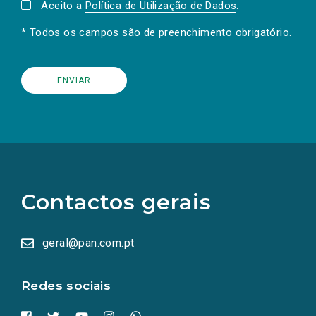
Aceito a
Política de Utilização de Dados
.
* Todos os campos são de preenchimento obrigatório.
(Os
links
para
as
Contactos gerais
redes
sociais
abrem
numa
geral@pan.com.pt
nova
aba.)
Redes sociais