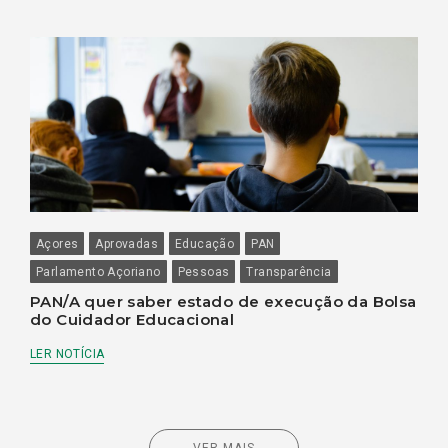
Açores
Aprovadas
Educação
PAN
Parlamento Açoriano
Pessoas
Transparência
PAN/A quer saber estado de execução da Bolsa
do Cuidador Educacional
LER NOTÍCIA
VER MAIS