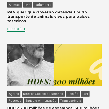
Animais
PAN
Parlamento
PAN quer que Governo defenda fim do
transporte de animais vivos para países
terceiros
LER NOTÍCIA
Açores
Direitos Sociais e Humanos
Opinião
PAN
Pessoas
Saúde e Alimentação
Transparência
HDES: 300 milhões de esperança, 600 milhões