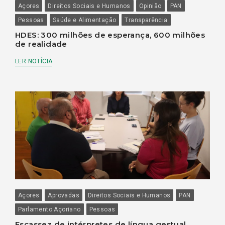
Açores
Direitos Sociais e Humanos
Opinião
PAN
Pessoas
Saúde e Alimentação
Transparência
HDES: 300 milhões de esperança, 600 milhões
de realidade
LER NOTÍCIA
Açores
Aprovadas
Direitos Sociais e Humanos
PAN
Parlamento Açoriano
Pessoas
Escassez de intérpretes de língua gestual