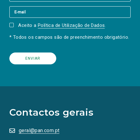
Aceito a
Política de Utilização de Dados
.
* Todos os campos são de preenchimento obrigatório.
(Os
links
para
as
Contactos gerais
redes
sociais
abrem
numa
geral@pan.com.pt
nova
aba.)