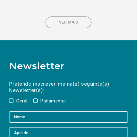
VER MAIS
Newsletter
Preencha os campos abaixo para subscrever
Nome
Apelido
E-
mail
a(s) newsletter(s).
Pretendo inscrever-me na(s) seguinte(s)
Newsletter(s):
Geral
Parlamentar