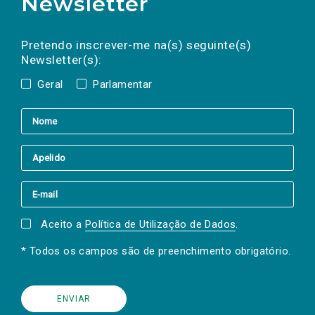
Newsletter
Preencha os campos abaixo para subscrever
Nome
Apelido
E-
mail
a(s) newsletter(s).
Pretendo inscrever-me na(s) seguinte(s)
Newsletter(s):
Geral
Parlamentar
Aceito a
Política de Utilização de Dados
.
* Todos os campos são de preenchimento obrigatório.