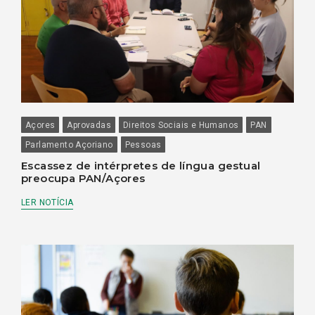
Açores
Aprovadas
Direitos Sociais e Humanos
PAN
Parlamento Açoriano
Pessoas
Escassez de intérpretes de língua gestual
preocupa PAN/Açores
LER NOTÍCIA