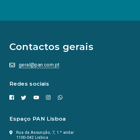
(Os
links
para
as
Contactos gerais
redes
sociais
abrem
numa
geral@pan.com.pt
nova
aba.)
Redes sociais
Espaço PAN Lisboa
Rua da Assunção, 7, 1.º andar
1100-042 Lisboa