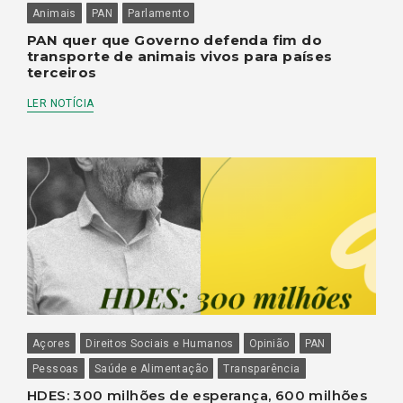
Animais
PAN
Parlamento
PAN quer que Governo defenda fim do
transporte de animais vivos para países
terceiros
LER NOTÍCIA
Açores
Direitos Sociais e Humanos
Opinião
PAN
Pessoas
Saúde e Alimentação
Transparência
HDES: 300 milhões de esperança, 600 milhões