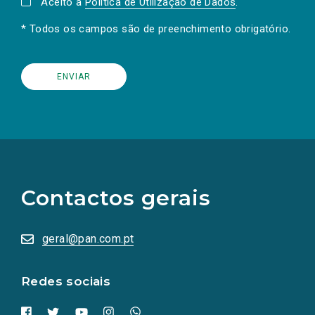
Aceito a
Política de Utilização de Dados
.
* Todos os campos são de preenchimento obrigatório.
(Os
links
para
as
Contactos gerais
redes
sociais
abrem
numa
geral@pan.com.pt
nova
aba.)
Redes sociais