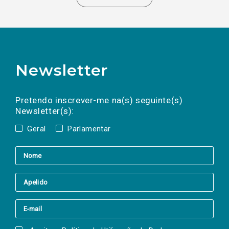
Newsletter
Preencha os campos abaixo para subscrever
Nome
Apelido
E-
mail
a(s) newsletter(s).
Pretendo inscrever-me na(s) seguinte(s)
Newsletter(s):
Geral
Parlamentar