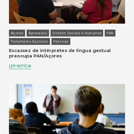
Açores
Aprovadas
Direitos Sociais e Humanos
PAN
Parlamento Açoriano
Pessoas
Escassez de intérpretes de língua gestual
preocupa PAN/Açores
LER NOTÍCIA