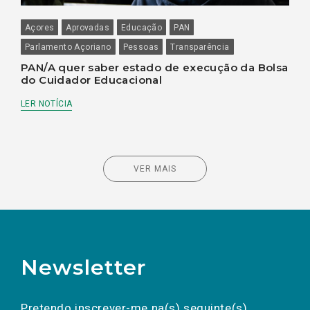
Açores
Aprovadas
Educação
PAN
Parlamento Açoriano
Pessoas
Transparência
PAN/A quer saber estado de execução da Bolsa
do Cuidador Educacional
LER NOTÍCIA
VER MAIS
Newsletter
Preencha os campos abaixo para subscrever
Nome
Apelido
E-
mail
a(s) newsletter(s).
Pretendo inscrever-me na(s) seguinte(s)