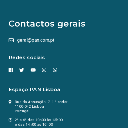
(Os
links
para
as
Contactos gerais
redes
sociais
abrem
numa
geral@pan.com.pt
nova
aba.)
Redes sociais
Espaço PAN Lisboa
Rua da Assunção, 7, 1.º andar
1100-042 Lisboa
Portugal
2ª a 6ª das 10h00 às 13h00
e das 14h00 às 16h00