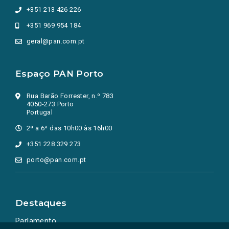
+351 213 426 226
+351 969 954 184
geral@pan.com.pt
Espaço PAN Porto
Rua Barão Forrester, n.º 783
4050-273 Porto
Portugal
2ª a 6ª das 10h00 às 16h00
+351 228 329 273
porto@pan.com.pt
Destaques
Parlamento