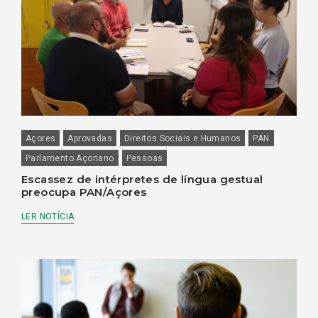
Açores
Aprovadas
Direitos Sociais e Humanos
PAN
Parlamento Açoriano
Pessoas
Escassez de intérpretes de língua gestual
preocupa PAN/Açores
LER NOTÍCIA