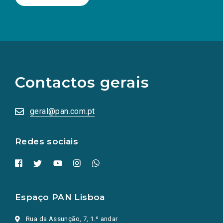
(Os
links
para
as
Contactos gerais
redes
sociais
abrem
numa
geral@pan.com.pt
nova
aba.)
Redes sociais
Espaço PAN Lisboa
Rua da Assunção, 7, 1.º andar