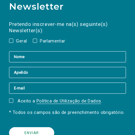
Newsletter
Preencha os campos abaixo para subscrever
Nome
Apelido
E-
mail
a(s) newsletter(s).
Pretendo inscrever-me na(s) seguinte(s)
Newsletter(s):
Geral
Parlamentar
Aceito a
Política de Utilização de Dados
.
* Todos os campos são de preenchimento obrigatório.