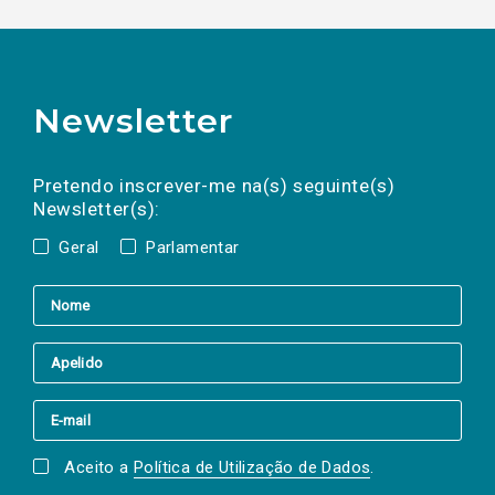
Newsletter
Preencha os campos abaixo para subscrever
Nome
Apelido
E-
mail
a(s) newsletter(s).
Pretendo inscrever-me na(s) seguinte(s)
Newsletter(s):
Geral
Parlamentar
Aceito a
Política de Utilização de Dados
.