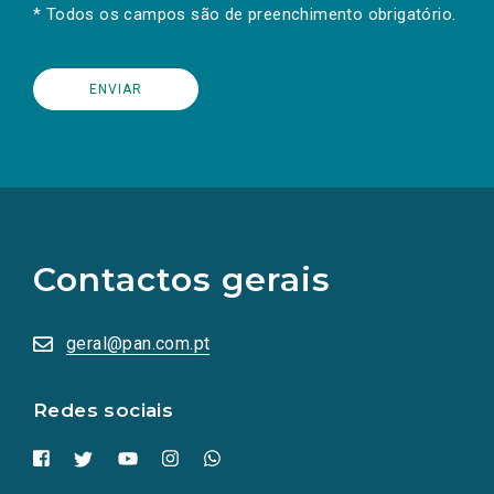
* Todos os campos são de preenchimento obrigatório.
(Os
links
para
as
Contactos gerais
redes
sociais
abrem
numa
geral@pan.com.pt
nova
aba.)
Redes sociais