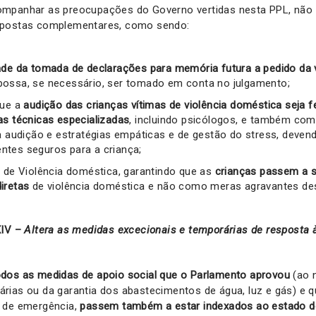
mpanhar as preocupações do Governo vertidas nesta PPL, não 
opostas complementares, como sendo:
ade da tomada de declarações para memória futura a pedido da v
ossa, se necessário, ser tomado em conta no julgamento;
que a
audição das crianças vítimas de violência doméstica seja 
as técnicas especializadas
, incluindo psicólogos, e também com
da audição e estratégias empáticas e de gestão do stress, deven
tes seguros para a criança;
e de Violência doméstica, garantindo que as
crianças passem a 
diretas
de violência doméstica e não como meras agravantes des
XIV –
Altera as medidas excecionais e temporárias de resposta
odos as medidas de apoio social que o Parlamento aprovou
(ao n
rias ou da garantia dos abastecimentos de água, luz e gás) e 
 de emergência,
passem também a estar indexados ao estado d