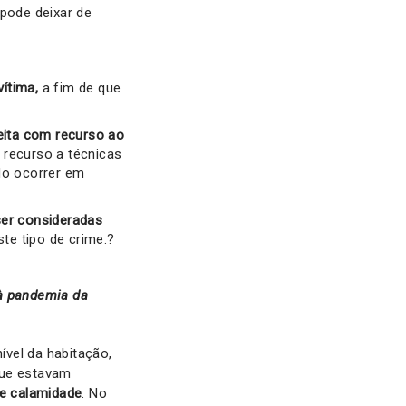
pode deixar de
ítima,
a fim de que
feita com recurso ao
 recurso a técnicas
do ocorrer em
ser consideradas
te tipo de crime.?
 à pandemia da
ível da habitação,
que estavam
e calamidade
. No