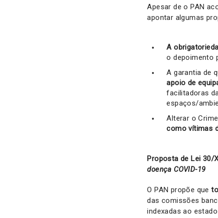
Apesar de o PAN aco
apontar algumas pr
A obrigatoried
o depoimento p
A garantia de 
apoio de equip
facilitadoras 
espaços/ambien
Alterar o Crim
como vítimas 
Proposta de Lei 30/
doença COVID-19
O PAN propõe que
t
das comissões bancá
indexadas ao estado