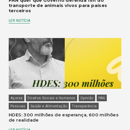
PAN quer que Governo defenda fim do
transporte de animais vivos para países
terceiros
LER NOTÍCIA
Açores
Direitos Sociais e Humanos
Opinião
PAN
Pessoas
Saúde e Alimentação
Transparência
HDES: 300 milhões de esperança, 600 milhões
de realidade