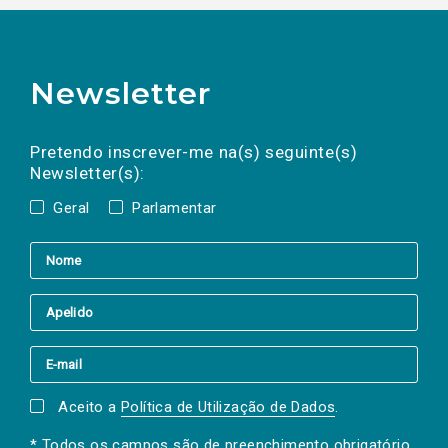
Newsletter
Preencha os campos abaixo para subscrever
Nome
Apelido
E-
mail
a(s) newsletter(s).
Pretendo inscrever-me na(s) seguinte(s)
Newsletter(s):
Geral
Parlamentar
Aceito a
Política de Utilização de Dados
.
* Todos os campos são de preenchimento obrigatório.