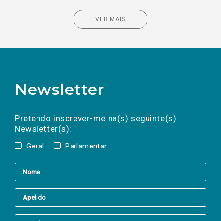
VER MAIS
Newsletter
Preencha os campos abaixo para subscrever
Nome
Apelido
E-
mail
a(s) newsletter(s).
Pretendo inscrever-me na(s) seguinte(s)
Newsletter(s):
Geral
Parlamentar