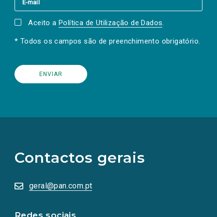
Aceito a
Política de Utilização de Dados
.
* Todos os campos são de preenchimento obrigatório.
(Os
links
para
as
Contactos gerais
redes
sociais
abrem
numa
geral@pan.com.pt
nova
aba.)
Redes sociais