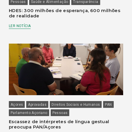
Pessoas
Saúde e Alimentação
Transparência
HDES: 300 milhões de esperança, 600 milhões
de realidade
LER NOTÍCIA
Açores
Aprovadas
Direitos Sociais e Humanos
PAN
Parlamento Açoriano
Pessoas
Escassez de intérpretes de língua gestual
preocupa PAN/Açores