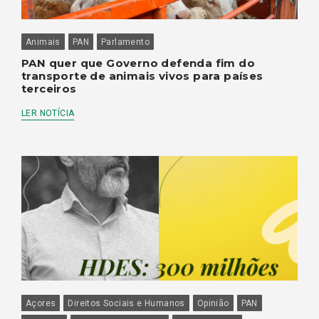
Animais
PAN
Parlamento
PAN quer que Governo defenda fim do
transporte de animais vivos para países
terceiros
LER NOTÍCIA
Açores
Direitos Sociais e Humanos
Opinião
PAN