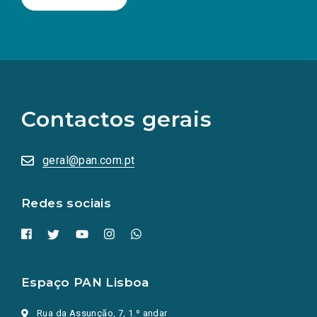
(Os
links
para
as
Contactos gerais
redes
sociais
abrem
numa
geral@pan.com.pt
nova
aba.)
Redes sociais
Espaço PAN Lisboa
Rua da Assunção, 7, 1.º andar