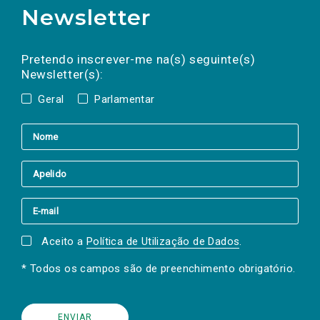
Newsletter
Preencha os campos abaixo para subscrever
Nome
Apelido
E-
mail
a(s) newsletter(s).
Pretendo inscrever-me na(s) seguinte(s)
Newsletter(s):
Geral
Parlamentar
Aceito a
Política de Utilização de Dados
.
* Todos os campos são de preenchimento obrigatório.