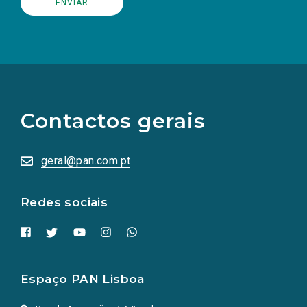
(Os
links
para
as
Contactos gerais
redes
sociais
abrem
numa
geral@pan.com.pt
nova
aba.)
Redes sociais
Espaço PAN Lisboa