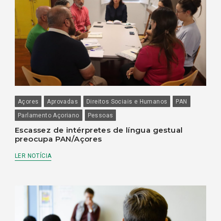
Açores
Aprovadas
Direitos Sociais e Humanos
PAN
Parlamento Açoriano
Pessoas
Escassez de intérpretes de língua gestual
preocupa PAN/Açores
LER NOTÍCIA