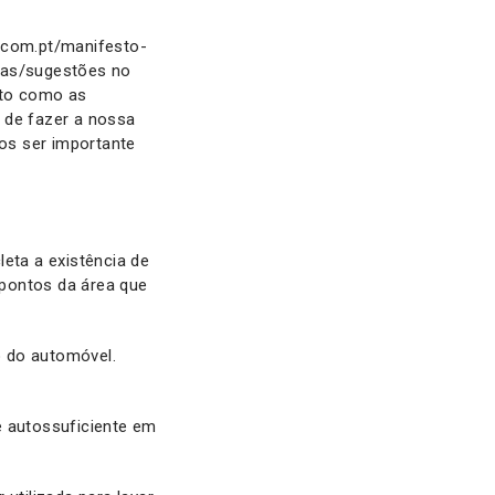
n.com.pt/manifesto-
stas/sugestões no
sto como as
 de fazer a nossa
mos ser importante
eta a existência de
 pontos da área que
o do automóvel.
e autossuficiente em