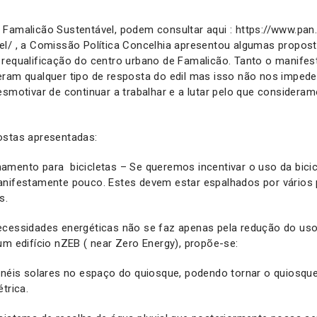
 Famalicão Sustentável, podem consultar aqui : https://www.pa
el/ , a Comissão Política Concelhia apresentou algumas propo
 requalificação do centro urbano de Famalicão. Tanto o manife
eram qualquer tipo de resposta do edil mas isso não nos impede
esmotivar de continuar a trabalhar e a lutar pelo que considera
ostas apresentadas:
mento para bicicletas – Se queremos incentivar o uso da bicicl
anifestamente pouco. Estes devem estar espalhados por vários
s.
ecessidades energéticas não se faz apenas pela redução do us
um edifício nZEB ( near Zero Energy), propõe-se:
ainéis solares no espaço do quiosque, podendo tornar o quiosqu
trica.