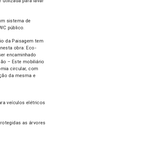
utilizada para lavar
 um sistema de
eza do WC público.
ório da Paisagem tem
 nesta obra: Eco-
 ser encaminhado
cão – Este mobiliário
mia circular, com
ração da mesma e
a veículos elétricos
rotegidas as árvores