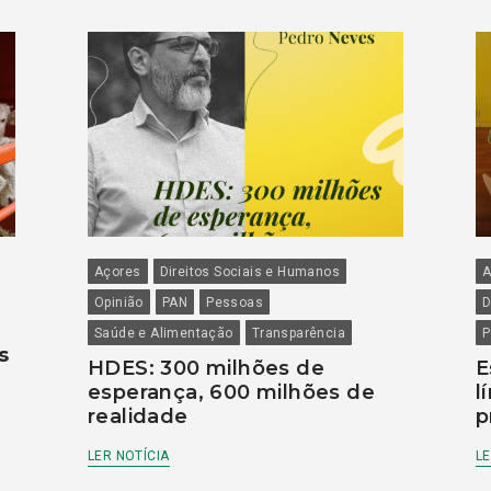
Açores
Direitos Sociais e Humanos
A
Opinião
PAN
Pessoas
D
Saúde e Alimentação
Transparência
P
s
HDES: 300 milhões de
E
esperança, 600 milhões de
l
realidade
p
LER NOTÍCIA
LE