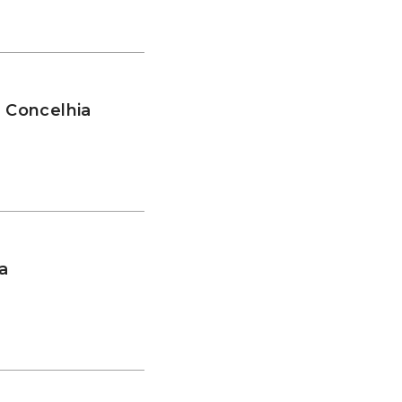
a Concelhia
a