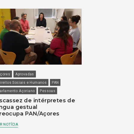
çores
Aprovadas
ireitos Sociais e Humanos
PAN
arlamento Açoriano
Pessoas
scassez de intérpretes de
íngua gestual
reocupa PAN/Açores
R NOTÍCIA