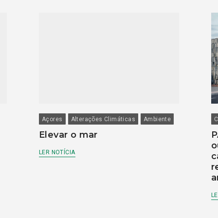
Açores
Alterações Climáticas
Ambiente
C
Elevar o mar
P
o
LER NOTÍCIA
c
r
a
LE