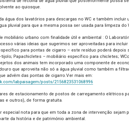
istema de recolha de água pluvial que posteriormente possa ser 
olvente ao quiosque.
da água dos lavatórios para descargas no WC e também incluir
 água pluvial para que a mesma possa ser usada para limp
 mobiliário urbano com finalidade útil e ambiental : O Laborat
esso várias ideias que sugerimos ser aproveitadas para incluir
específico para pontas de cigarro – este resíduo poderá depois
tijolo; Papachicletes – mobiliário específico para chicletes; WC
dejetos dos animais tem incorporado uma componente de econo
douro que aproveita não só a água pluvial como também a filt
 que advêm das pontas de cigarro.Ver mais em:
ok.com/labpaisagem/posts/2156823531068996
ares de estacionamento de postos de carregamento elétricos par
as e outros), de forma gratuita.
r especial nota para que em toda a zona de intervenção sejam p
arte da história e de património ambiental.