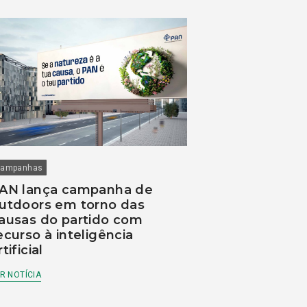
ampanhas
AN lança campanha de
utdoors em torno das
ausas do partido com
ecurso à inteligência
rtificial
R NOTÍCIA