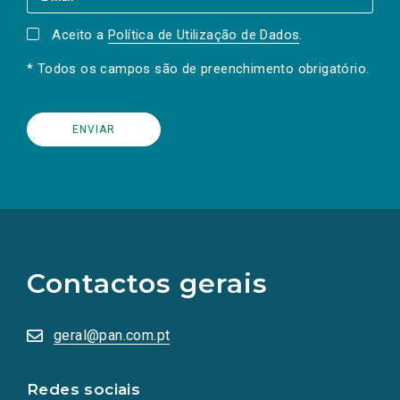
Aceito a
Política de Utilização de Dados
.
* Todos os campos são de preenchimento obrigatório.
(Os
links
para
as
Contactos gerais
redes
sociais
abrem
numa
geral@pan.com.pt
nova
aba.)
Redes sociais