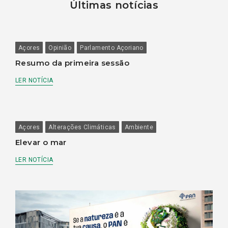
Últimas notícias
Açores
Opinião
Parlamento Açoriano
Resumo da primeira sessão
LER NOTÍCIA
Açores
Alterações Climáticas
Ambiente
Elevar o mar
LER NOTÍCIA