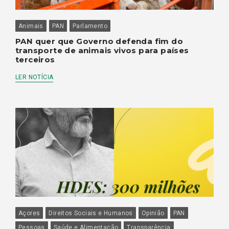
Animais
PAN
Parlamento
PAN quer que Governo defenda fim do
transporte de animais vivos para países
terceiros
LER NOTÍCIA
Açores
Direitos Sociais e Humanos
Opinião
PAN
Pessoas
Saúde e Alimentação
Transparência