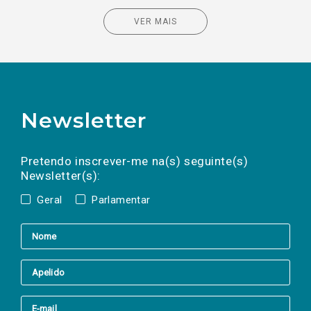
VER MAIS
Newsletter
Preencha os campos abaixo para subscrever
Nome
Apelido
E-
mail
a(s) newsletter(s).
Pretendo inscrever-me na(s) seguinte(s)
Newsletter(s):
Geral
Parlamentar