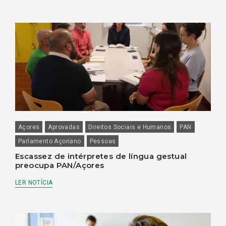
Açores
Aprovadas
Direitos Sociais e Humanos
PAN
Parlamento Açoriano
Pessoas
Escassez de intérpretes de língua gestual
preocupa PAN/Açores
LER NOTÍCIA