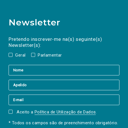
Newsletter
Preencha os campos abaixo para subscrever
Nome
Apelido
E-
mail
a(s) newsletter(s).
Pretendo inscrever-me na(s) seguinte(s)
Newsletter(s):
Geral
Parlamentar
Aceito a
Política de Utilização de Dados
.
* Todos os campos são de preenchimento obrigatório.