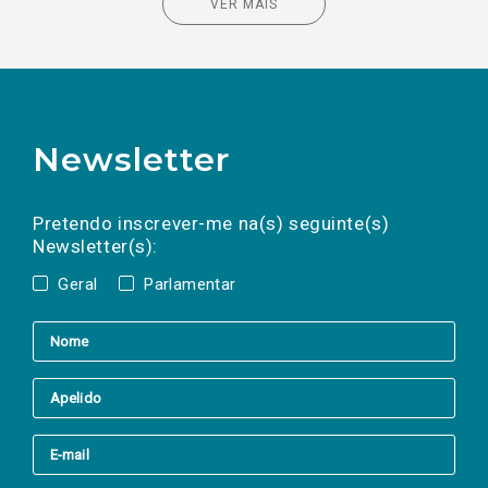
VER MAIS
Newsletter
Preencha os campos abaixo para subscrever
Nome
Apelido
E-
mail
a(s) newsletter(s).
Pretendo inscrever-me na(s) seguinte(s)
Newsletter(s):
Geral
Parlamentar