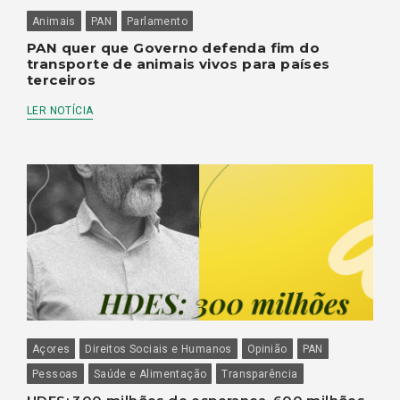
Animais
PAN
Parlamento
PAN quer que Governo defenda fim do
transporte de animais vivos para países
terceiros
LER NOTÍCIA
Açores
Direitos Sociais e Humanos
Opinião
PAN
Pessoas
Saúde e Alimentação
Transparência