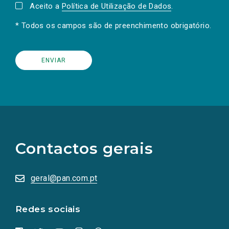
Aceito a
Política de Utilização de Dados
.
* Todos os campos são de preenchimento obrigatório.
(Os
links
para
as
Contactos gerais
redes
sociais
abrem
numa
geral@pan.com.pt
nova
aba.)
Redes sociais