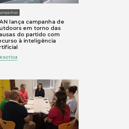
ampanhas
AN lança campanha de
utdoors em torno das
ausas do partido com
ecurso à inteligência
rtificial
R NOTÍCIA