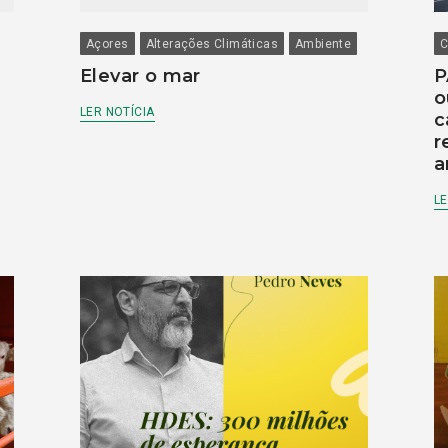
Açores
Alterações Climáticas
Ambiente
C
Elevar o mar
P
o
LER NOTÍCIA
c
r
a
LE