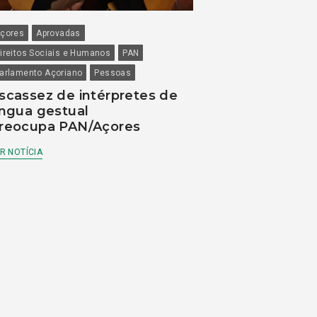
çores
Aprovadas
ireitos Sociais e Humanos
PAN
arlamento Açoriano
Pessoas
scassez de intérpretes de
íngua gestual
reocupa PAN/Açores
R NOTÍCIA