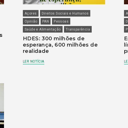
Açores
Direitos Sociais e Humanos
A
Opinião
PAN
Pessoas
D
Saúde e Alimentação
Transparência
P
s
HDES: 300 milhões de
E
esperança, 600 milhões de
l
realidade
p
LER NOTÍCIA
LE