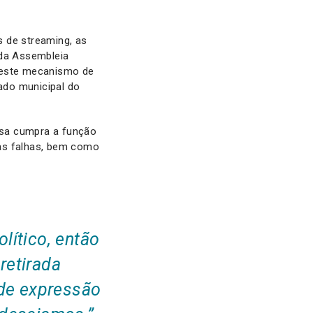
s de streaming, as
 da Assembleia
e este mecanismo de
tado municipal do
nsa cumpra a função
uas falhas, bem como
lítico, então
retirada
 de expressão