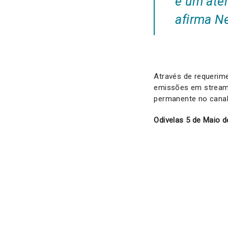
e um ate
afirma Ne
Através de requerim
emissões em streami
permanente no cana
Odivelas 5 de Maio 