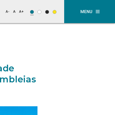
ade
embleias