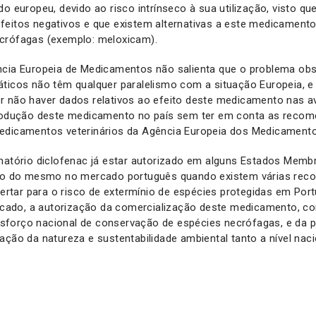
do europeu, devido ao risco intrínseco à sua utilização, visto qu
feitos negativos e que existem alternativas a este medicamento
crófagas (exemplo: meloxicam).
ncia Europeia de Medicamentos não salienta que o problema obs
áticos não têm qualquer paralelismo com a situação Europeia, 
r não haver dados relativos ao efeito deste medicamento nas 
trodução deste medicamento no país sem ter em conta as reco
edicamentos veterinários da Agência Europeia dos Medicamento
matório diclofenac já estar autorizado em alguns Estados Memb
ção do mesmo no mercado português quando existem várias rec
alertar para o risco de extermínio de espécies protegidas em Port
ficado, a autorização da comercialização deste medicamento, c
forço nacional de conservação de espécies necrófagas, e da 
ação da natureza e sustentabilidade ambiental tanto a nível na