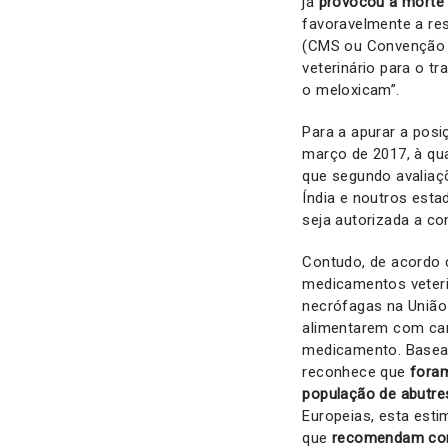
já
provocou a morte p
favoravelmente a re
(CMS ou Convenção de
veterinário para o tr
o meloxicam”.
Para a apurar a pos
março de 2017, à qua
que segundo avaliaç
Índia e noutros esta
seja autorizada a c
Contudo, de acordo
medicamentos veteri
necrófagas na União
alimentarem com car
medicamento. Basean
reconhece que
fora
população de abutres
Europeias, esta esti
que
recomendam como