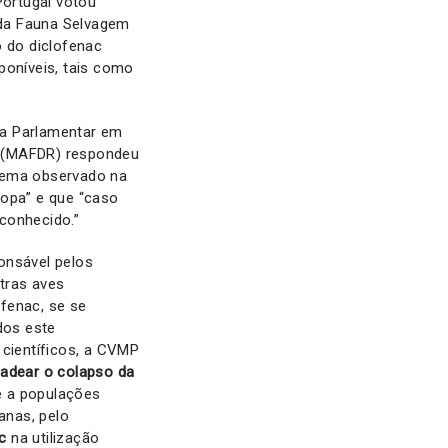
ortugal votou
 da Fauna Selvagem
o do diclofenac
sponíveis, tais como
ta Parlamentar em
al (MAFDR) respondeu
blema observado na
ropa” e que “caso
conhecido.”
onsável pelos
tras aves
fenac, se se
dos este
científicos, a CVMP
adear o colapso da
te a populações
anas, pelo
c
na utilização