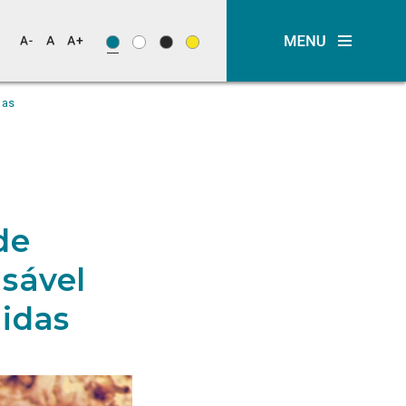
das
de
sável
gidas