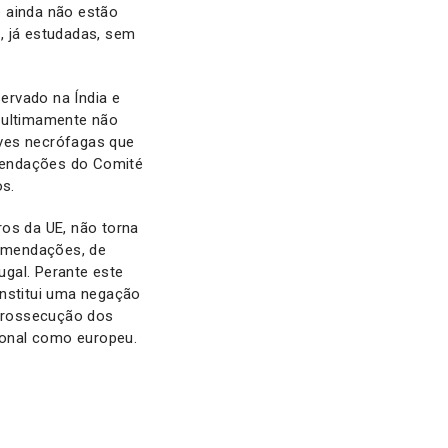
e ainda não estão
, já estudadas, sem
ervado na Índia e
e ultimamente não
aves necrófagas que
mendações do Comité
s.
ros da UE, não torna
omendações, de
ugal. Perante este
onstitui uma negação
prossecução dos
cional como europeu.