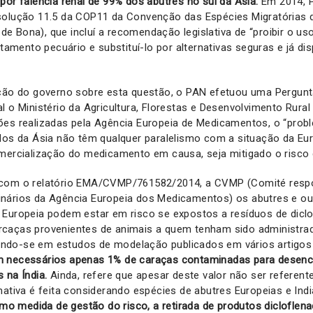
or falência renal de 99% dos abutres no sul da Ásia.
Em 2014, P
solução 11.5 da COP11 da Convenção das Espécies Migratórias
 Bona), que incluí a recomendação legislativa de “proibir o us
atamento pecuário e substituí-lo por alternativas seguras e já di
ição do governo sobre esta questão, o PAN efetuou uma Pergun
l o Ministério da Agricultura, Florestas e Desenvolvimento Rur
ões realizadas pela Agência Europeia de Medicamentos, o “pro
dos da Ásia não têm qualquer paralelismo com a situação da Eu
omercialização do medicamento em causa, seja mitigado o risco 
 com o relatório EMA/CVMP/761582/2014, a CVMP (Comité resp
nários da Agência Europeia dos Medicamentos) os abutres e ou
 Europeia podem estar em risco se expostos a resíduos de diclo
caças provenientes de animais a quem tenham sido administra
do-se em estudos de modelação publicados em vários artigos 
m necessários apenas 1% de caraças contaminadas para desenc
 na Índia.
Ainda, refere que apesar deste valor não ser referen
mativa é feita considerando espécies de abutres Europeias e Indi
 medida de gestão do risco, a retirada de produtos dicloflena