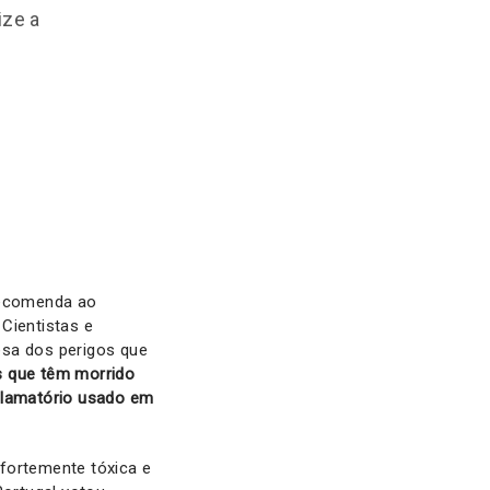
ize a
 recomenda ao
Cientistas e
esa dos perigos que
s que têm morrido
nflamatório usado em
fortemente tóxica e