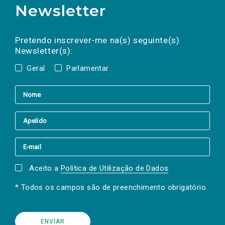
Newsletter
Preencha os campos abaixo para subscrever
Nome
Apelido
E-
mail
a(s) newsletter(s).
Pretendo inscrever-me na(s) seguinte(s)
Newsletter(s):
Geral
Parlamentar
Aceito a
Política de Utilização de Dados
.
* Todos os campos são de preenchimento obrigatório.