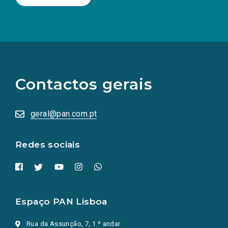
(Os
links
para
as
Contactos gerais
redes
sociais
abrem
numa
geral@pan.com.pt
nova
aba.)
Redes sociais
Espaço PAN Lisboa
Rua da Assunção, 7, 1.º andar