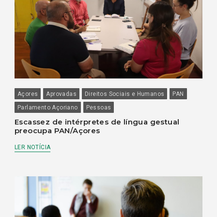
Açores
Aprovadas
Direitos Sociais e Humanos
PAN
Parlamento Açoriano
Pessoas
Escassez de intérpretes de língua gestual
preocupa PAN/Açores
LER NOTÍCIA