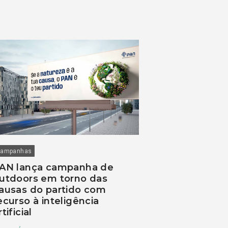
ampanhas
AN lança campanha de
utdoors em torno das
ausas do partido com
ecurso à inteligência
rtificial