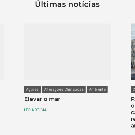
Últimas notícias
Açores
Alterações Climáticas
Ambiente
C
Elevar o mar
P
o
LER NOTÍCIA
c
r
a