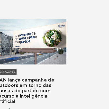
ampanhas
AN lança campanha de
utdoors em torno das
ausas do partido com
ecurso à inteligência
rtificial