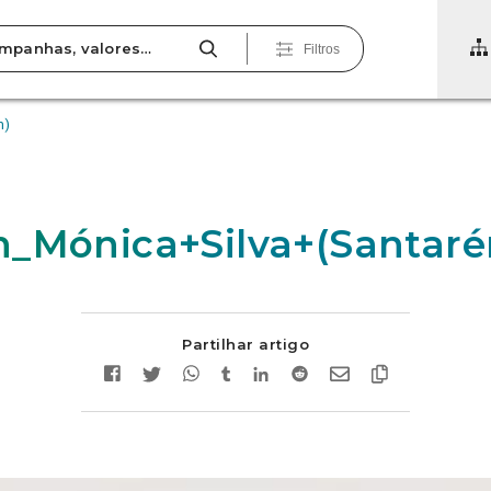
Filtros
m)
_Mónica+Silva+(Santar
Partilhar artigo