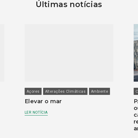
Últimas notícias
Açores
Alterações Climáticas
Ambiente
C
Elevar o mar
P
o
LER NOTÍCIA
c
r
a