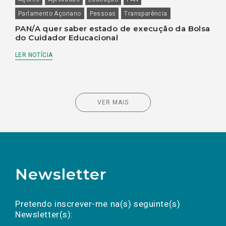
Parlamento Açoriano
Pessoas
Transparência
PAN/A quer saber estado de execução da Bolsa
do Cuidador Educacional
LER NOTÍCIA
VER MAIS
Newsletter
Preencha os campos abaixo para subscrever
Nome
Apelido
E-
mail
a(s) newsletter(s).
Pretendo inscrever-me na(s) seguinte(s)
Newsletter(s):