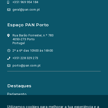
+351 969 954 184
geral@pan.com.pt
Espaço PAN Porto
Rua Barão Forrester, n.º 783
4050-273 Porto
Portugal
2ª a 6ª das 10h00 às 16h00
+351 228 329 273
porto@pan.com.pt
Destaques
Parlamento
Ação Política
Utilizamos cookies para melhorar a tua experiência e a