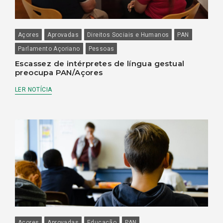
Açores
Aprovadas
Direitos Sociais e Humanos
PAN
Parlamento Açoriano
Pessoas
Escassez de intérpretes de língua gestual
preocupa PAN/Açores
LER NOTÍCIA
Açores
Aprovadas
Educação
PAN