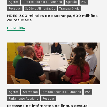
Açores
Direitos Sociais e Humanos
Opinião
PAN
Pessoas
Saúde e Alimentação
Transparência
HDES: 300 milhões de esperança, 600 milhões
de realidade
LER NOTÍCIA
Açores
Aprovadas
Direitos Sociais e Humanos
PAN
Parlamento Açoriano
Pessoas
Escassez de intérpretes de língua gestual