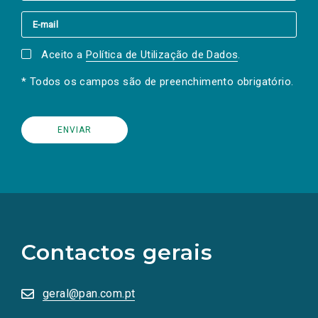
Aceito a
Política de Utilização de Dados
.
* Todos os campos são de preenchimento obrigatório.
(Os
links
para
as
Contactos gerais
redes
sociais
abrem
numa
geral@pan.com.pt
nova
aba.)