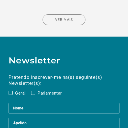
VER MAIS
Newsletter
Preencha os campos abaixo para subscrever
Nome
Apelido
E-
mail
a(s) newsletter(s).
Pretendo inscrever-me na(s) seguinte(s)
Newsletter(s):
Geral
Parlamentar