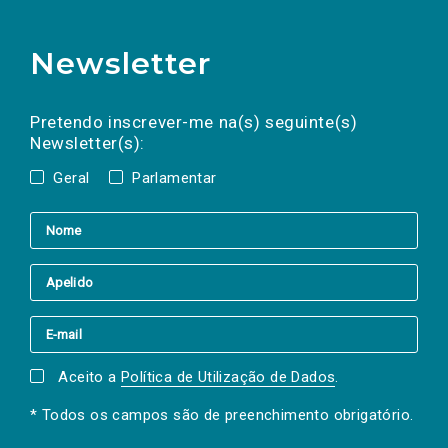
Newsletter
Preencha os campos abaixo para subscrever
Nome
Apelido
E-
mail
a(s) newsletter(s).
Pretendo inscrever-me na(s) seguinte(s)
Newsletter(s):
Geral
Parlamentar
Aceito a
Política de Utilização de Dados
.
* Todos os campos são de preenchimento obrigatório.