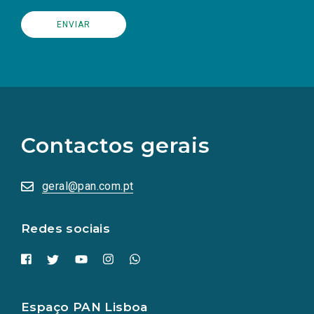
(Os
links
para
as
Contactos gerais
redes
sociais
abrem
numa
geral@pan.com.pt
nova
aba.)
Redes sociais
Espaço PAN Lisboa