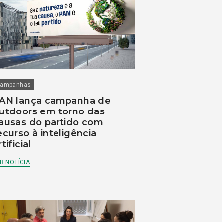
ampanhas
AN lança campanha de
utdoors em torno das
ausas do partido com
ecurso à inteligência
rtificial
R NOTÍCIA