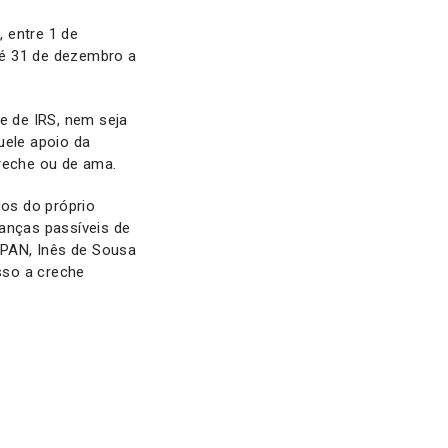
 entre 1 de
té 31 de dezembro a
e de IRS, nem seja
uele apoio da
reche ou de ama.
dos do próprio
anças passíveis de
 PAN, Inês de Sousa
sso a creche