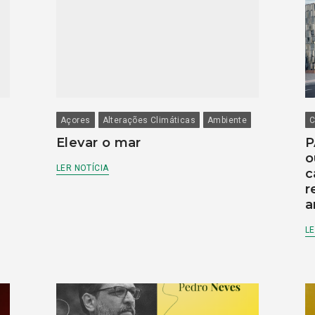
Açores
Alterações Climáticas
Ambiente
C
Elevar o mar
P
o
LER NOTÍCIA
c
r
a
LE