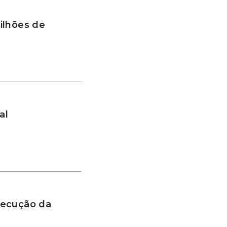
ilhões de
al
xecução da