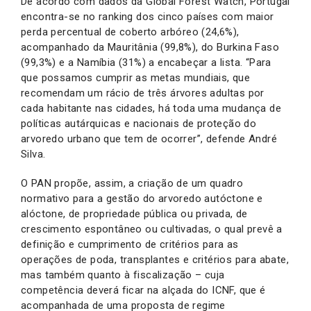
De acordo com dados da Global Forest Watch, Portugal
encontra-se no ranking dos cinco países com maior
perda percentual de coberto arbóreo (24,6%),
acompanhado da Mauritânia (99,8%), do Burkina Faso
(99,3%) e a Namíbia (31%) a encabeçar a lista. “Para
que possamos cumprir as metas mundiais, que
recomendam um rácio de três árvores adultas por
cada habitante nas cidades, há toda uma mudança de
políticas autárquicas e nacionais de proteção do
arvoredo urbano que tem de ocorrer”, defende André
Silva.
O PAN propõe, assim, a criação de um quadro
normativo para a gestão do arvoredo autóctone e
alóctone, de propriedade pública ou privada, de
crescimento espontâneo ou cultivadas, o qual prevê a
definição e cumprimento de critérios para as
operações de poda, transplantes e critérios para abate,
mas também quanto à fiscalização – cuja
competência deverá ficar na alçada do ICNF, que é
acompanhada de uma proposta de regime