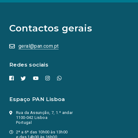
(Os
links
para
as
Contactos gerais
redes
sociais
abrem
numa
geral@pan.com.pt
nova
aba.)
Redes sociais
Espaço PAN Lisboa
Rua da Assunção, 7, 1.º andar
1100-042 Lisboa
Portugal
2ª a 6ª das 10h00 às 13h00
e das 14h00 às 16h00