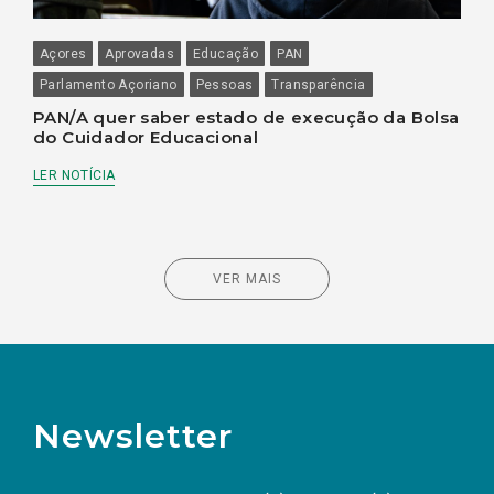
Açores
Aprovadas
Educação
PAN
Parlamento Açoriano
Pessoas
Transparência
PAN/A quer saber estado de execução da Bolsa
do Cuidador Educacional
LER NOTÍCIA
VER MAIS
Newsletter
Preencha os campos abaixo para subscrever
Nome
Apelido
E-
mail