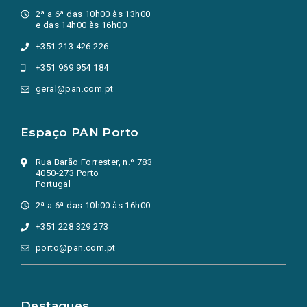
2ª a 6ª das 10h00 às 13h00
e das 14h00 às 16h00
+351 213 426 226
+351 969 954 184
geral@pan.com.pt
Espaço PAN Porto
Rua Barão Forrester, n.º 783
4050-273 Porto
Portugal
2ª a 6ª das 10h00 às 16h00
+351 228 329 273
porto@pan.com.pt
Destaques