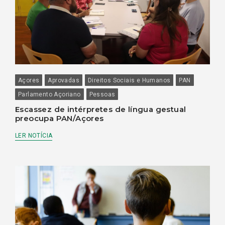
Açores
Aprovadas
Direitos Sociais e Humanos
PAN
Parlamento Açoriano
Pessoas
Escassez de intérpretes de língua gestual
preocupa PAN/Açores
LER NOTÍCIA