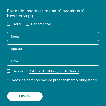
Preencha os campos abaixo para subscrever
Nome
Apelido
E-
mail
a(s) newsletter(s).
Pretendo inscrever-me na(s) seguinte(s)
Newsletter(s):
Geral
Parlamentar
Aceito a
Política de Utilização de Dados
.
* Todos os campos são de preenchimento obrigatório.