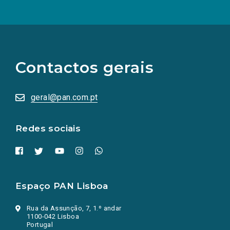
(Os
links
para
as
Contactos gerais
redes
sociais
abrem
numa
geral@pan.com.pt
nova
aba.)
Redes sociais
Espaço PAN Lisboa
Rua da Assunção, 7, 1.º andar
1100-042 Lisboa
Portugal