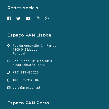
aba.)
Redes sociais
Espaço PAN Lisboa
Rua da Assunção, 7, 1.º andar
1100-042 Lisboa
Portugal
2ª a 6ª das 10h00 às 13h00
e das 14h00 às 16h00
+351 213 426 226
+351 969 954 184
geral@pan.com.pt
Espaço PAN Porto