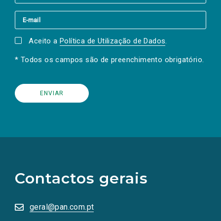
Aceito a
Política de Utilização de Dados
.
* Todos os campos são de preenchimento obrigatório.
(Os
links
para
as
Contactos gerais
redes
sociais
abrem
numa
geral@pan.com.pt
nova