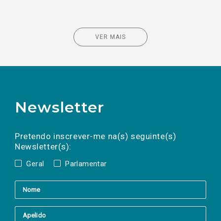
VER MAIS
Newsletter
Preencha os campos abaixo para subscrever
Nome
Apelido
E-
mail
a(s) newsletter(s).
Pretendo inscrever-me na(s) seguinte(s)
Newsletter(s):
Geral
Parlamentar