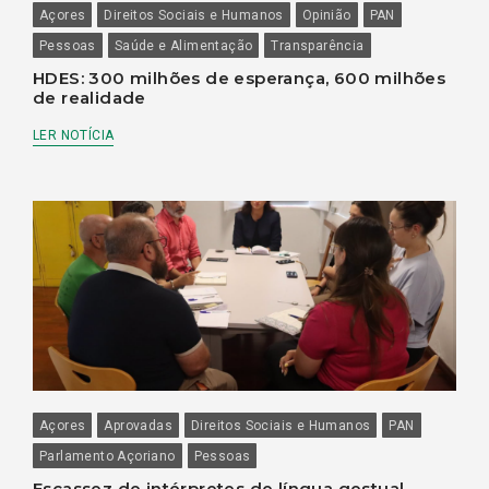
Açores
Direitos Sociais e Humanos
Opinião
PAN
Pessoas
Saúde e Alimentação
Transparência
HDES: 300 milhões de esperança, 600 milhões
de realidade
LER NOTÍCIA
Açores
Aprovadas
Direitos Sociais e Humanos
PAN
Parlamento Açoriano
Pessoas
Escassez de intérpretes de língua gestual