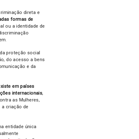
riminação direta e
radas formas de
al ou a identidade de
discriminação
gem.
da proteção social
ção, do acesso a bens
comunicação e da
existe em países
ções internacionais
,
ontra as Mulheres,
 a criação de
ma entidade única
tualmente