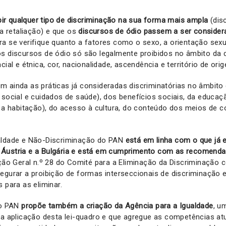
bir qualquer tipo de discriminação na sua forma mais ampla
(disc
 a retaliação) e que os
discursos de ódio passem a ser conside
ra se verifique quanto a fatores como o sexo, a orientação sexu
os discursos de ódio só são legalmente proibidos no âmbito da 
cial e étnica, cor, nacionalidade, ascendência e território de ori
 ainda as práticas já consideradas discriminatórias no âmbito 
 social e cuidados de saúde), dos benefícios sociais, da educa
o a habitação), do acesso à cultura, do conteúdo dos meios de 
aldade e Não-Discriminação do PAN
está em linha com o que já 
Áustria e a Bulgária e está em cumprimento com as recomenda
 Geral n.º 28 do Comité para a Eliminação da Discriminação c
egurar a proibição de formas interseccionais de discriminação e
 para as eliminar.
 o PAN
propõe também a criação da Agência para a Igualdade
, u
 a aplicação desta lei-quadro e que agregue as competências a