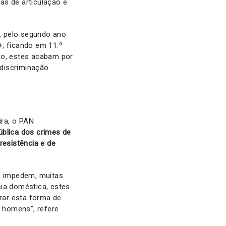
as de articulação e
e, pelo segundo ano
+, ficando em 11.º
ão, estes acabam por
 discriminação
ira, o PAN
ública dos crimes de
resistência e de
e impedem, muitas
cia doméstica, estes
rar esta forma de
 homens”, refere