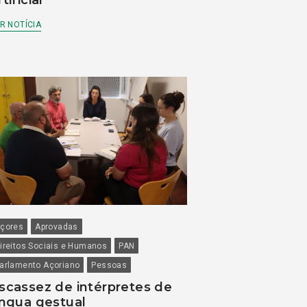
rtificial
R NOTÍCIA
çores
Aprovadas
ireitos Sociais e Humanos
PAN
arlamento Açoriano
Pessoas
scassez de intérpretes de
íngua gestual