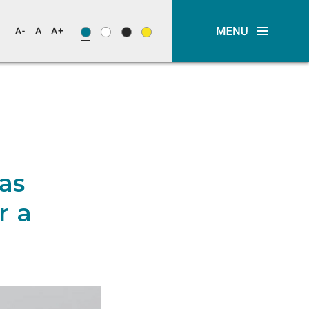
as
r a