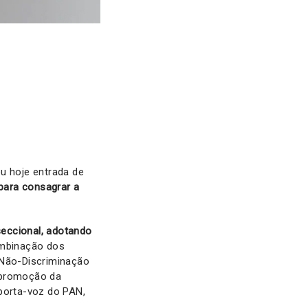
u hoje entrada de
para consagrar a
seccional, adotando
ombinação dos
 Não-Discriminação
e promoção da
 porta-voz do PAN,