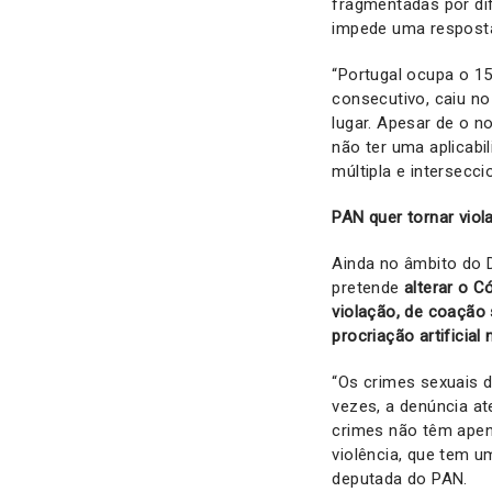
fragmentadas por dif
impede uma resposta 
“Portugal ocupa o 15
consecutivo, caiu no
lugar. Apesar de o 
não ter uma aplicabi
múltipla e intersecci
PAN quer tornar viol
Ainda no âmbito do D
pretende
alterar o C
violação, de coação 
procriação artificial
“Os crimes sexuais 
vezes, a denúncia at
crimes não têm apen
violência, que tem 
deputada do PAN.