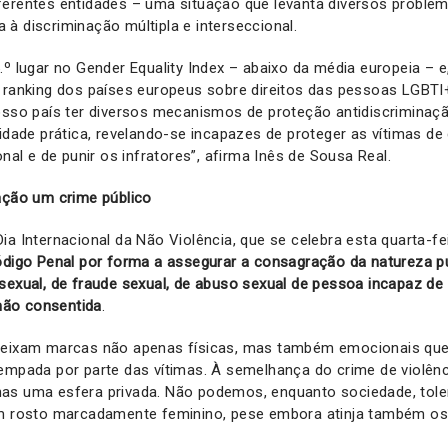
erentes entidades – uma situação que levanta diversos problem
à discriminação múltipla e interseccional.
.º lugar no Gender Equality Index – abaixo da média europeia – 
 ranking dos países europeus sobre direitos das pessoas LGBTI
nosso país ter diversos mecanismos de proteção antidiscriminaç
lidade prática, revelando-se incapazes de proteger as vítimas de
onal e de punir os infratores”, afirma Inês de Sousa Real.
ação um crime público
ia Internacional da Não Violência, que se celebra esta quarta-fe
ódigo Penal por forma a assegurar a consagração da natureza p
sexual, de fraude sexual, de abuso sexual de pessoa incapaz de 
 não consentida
.
deixam marcas não apenas físicas, mas também emocionais qu
empada por parte das vítimas. À semelhança do crime de violên
as uma esfera privada. Não podemos, enquanto sociedade, tole
um rosto marcadamente feminino, pese embora atinja também os