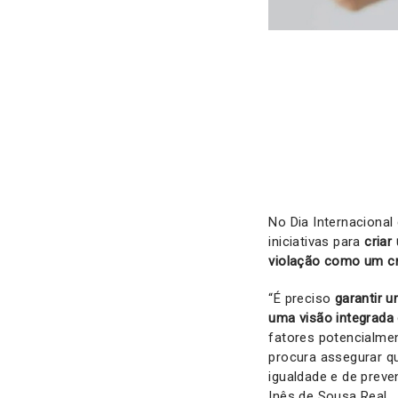
No Dia Internacional
iniciativas para
criar
violação como um cr
“É preciso
garantir u
uma visão integrada
fatores potencialme
procura assegurar q
igualdade e de preve
Inês de Sousa Real.