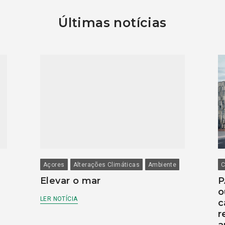
Últimas notícias
Açores
Alterações Climáticas
Ambiente
C
Elevar o mar
P
o
LER NOTÍCIA
c
r