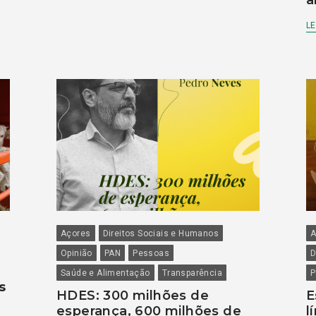
a
LE
Açores
Direitos Sociais e Humanos
A
Opinião
PAN
Pessoas
D
Saúde e Alimentação
Transparência
P
s
HDES: 300 milhões de
E
esperança, 600 milhões de
l