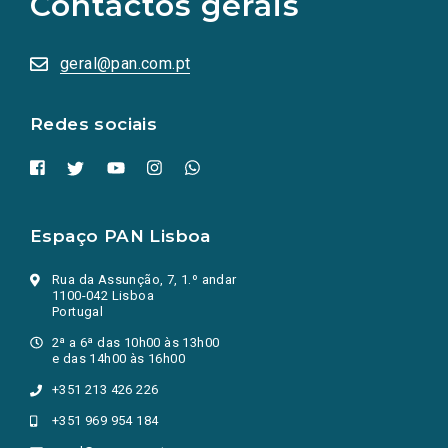
Contactos gerais
redes
sociais
abrem
numa
geral@pan.com.pt
nova
aba.)
Redes sociais
Espaço PAN Lisboa
Rua da Assunção, 7, 1.º andar
1100-042 Lisboa
Portugal
2ª a 6ª das 10h00 às 13h00
e das 14h00 às 16h00
+351 213 426 226
+351 969 954 184