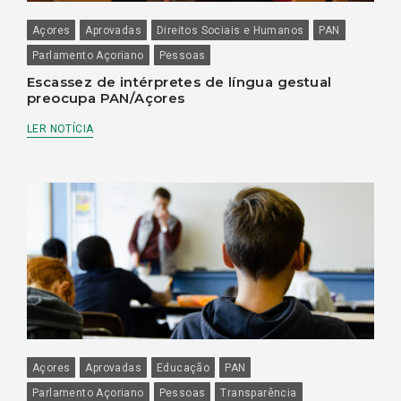
Açores
Aprovadas
Direitos Sociais e Humanos
PAN
Parlamento Açoriano
Pessoas
Escassez de intérpretes de língua gestual
preocupa PAN/Açores
LER NOTÍCIA
Açores
Aprovadas
Educação
PAN
Parlamento Açoriano
Pessoas
Transparência