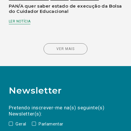
PAN/A quer saber estado de execução da Bolsa
do Cuidador Educacional
LER NOTÍCIA
VER MAIS
Newsletter
Preencha os campos abaixo para subscrever
Nome
Apelido
E-
mail
a(s) newsletter(s).
Pretendo inscrever-me na(s) seguinte(s)
Newsletter(s):
Geral
Parlamentar