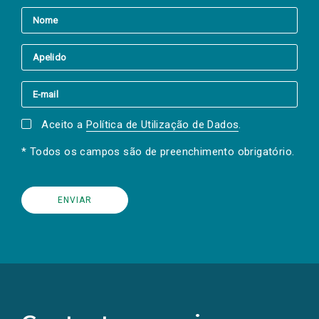
Aceito a
Política de Utilização de Dados
.
* Todos os campos são de preenchimento obrigatório.
(Os
links
para
as