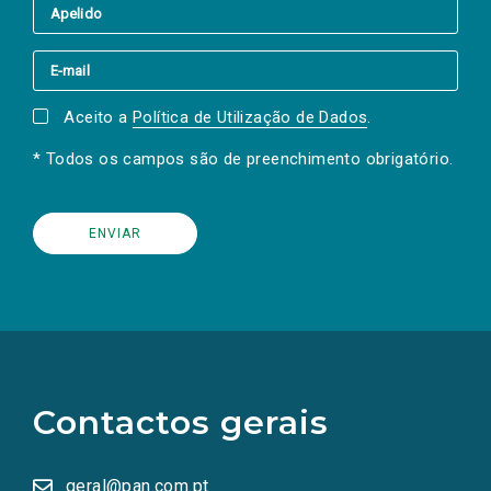
Aceito a
Política de Utilização de Dados
.
* Todos os campos são de preenchimento obrigatório.
(Os
links
para
as
Contactos gerais
redes
sociais
abrem
numa
geral@pan.com.pt