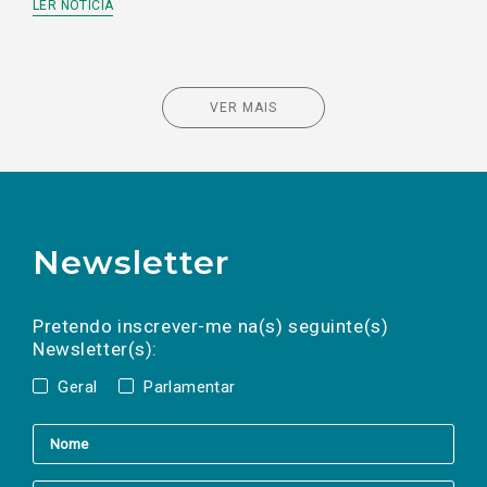
LER NOTÍCIA
VER MAIS
Newsletter
Preencha os campos abaixo para subscrever
Nome
Apelido
E-
mail
a(s) newsletter(s).
Pretendo inscrever-me na(s) seguinte(s)
Newsletter(s):
Geral
Parlamentar