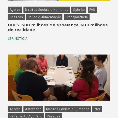
Açores
Direitos Sociais e Humanos
Opinião
PAN
Pessoas
Saúde e Alimentação
Transparência
HDES: 300 milhões de esperança, 600 milhões
de realidade
LER NOTÍCIA
Açores
Aprovadas
Direitos Sociais e Humanos
PAN
Parlamento Açoriano
Pessoas