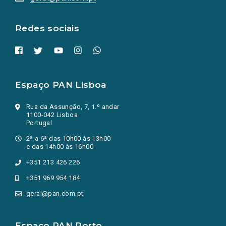
nova
aba.)
Redes sociais
Espaço PAN Lisboa
Rua da Assunção, 7, 1.º andar
1100-042 Lisboa
Portugal
2ª a 6ª das 10h00 às 13h00
e das 14h00 às 16h00
+351 213 426 226
+351 969 954 184
geral@pan.com.pt
Espaço PAN Porto