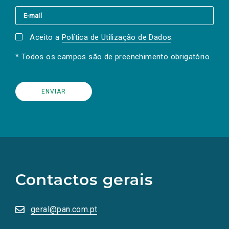
Aceito a
Política de Utilização de Dados
.
* Todos os campos são de preenchimento obrigatório.
(Os
links
para
as
Contactos gerais
redes
sociais
abrem
numa
geral@pan.com.pt
nova
aba.)