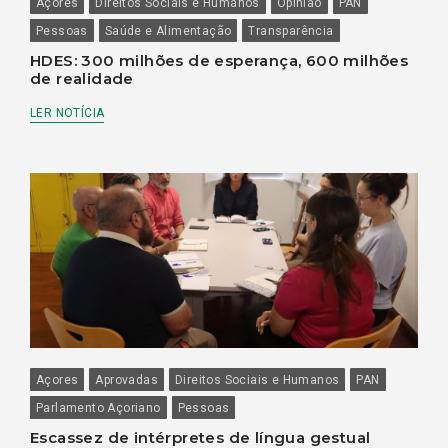
Açores
Direitos Sociais e Humanos
Opinião
PAN
Pessoas
Saúde e Alimentação
Transparência
HDES: 300 milhões de esperança, 600 milhões
de realidade
LER NOTÍCIA
Açores
Aprovadas
Direitos Sociais e Humanos
PAN
Parlamento Açoriano
Pessoas
Escassez de intérpretes de língua gestual