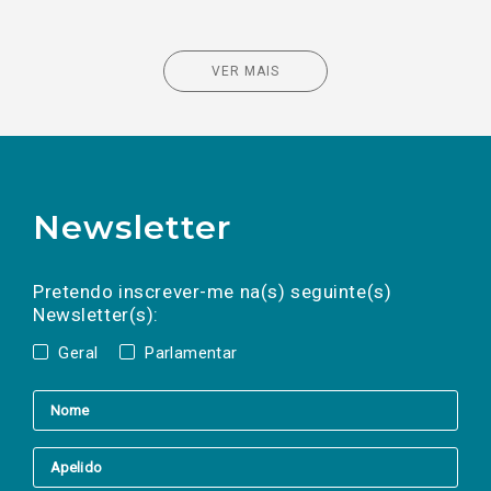
VER MAIS
Newsletter
Preencha os campos abaixo para subscrever
Nome
Apelido
E-
mail
a(s) newsletter(s).
Pretendo inscrever-me na(s) seguinte(s)
Newsletter(s):
Geral
Parlamentar