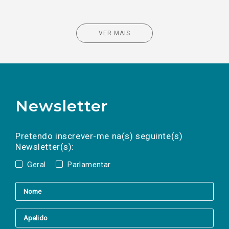
VER MAIS
Newsletter
Preencha os campos abaixo para subscrever
Nome
Apelido
E-
mail
a(s) newsletter(s).
Pretendo inscrever-me na(s) seguinte(s)
Newsletter(s):
Geral
Parlamentar