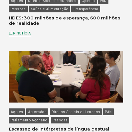
Açores
Direitos Sociais e Humanos
Opinião
PAN
Pessoas
Saúde e Alimentação
Transparência
HDES: 300 milhões de esperança, 600 milhões
de realidade
LER NOTÍCIA
Açores
Aprovadas
Direitos Sociais e Humanos
PAN
Parlamento Açoriano
Pessoas
Escassez de intérpretes de língua gestual