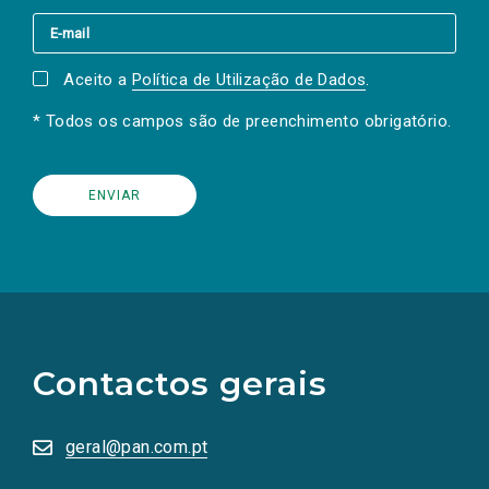
Aceito a
Política de Utilização de Dados
.
* Todos os campos são de preenchimento obrigatório.
(Os
links
para
as
Contactos gerais
redes
sociais
abrem
numa
geral@pan.com.pt
nova
aba.)