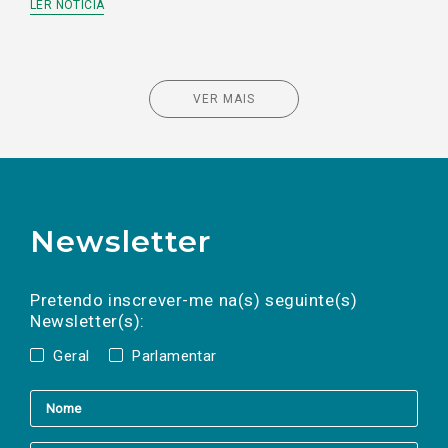
LER NOTÍCIA
VER MAIS
Newsletter
Preencha os campos abaixo para subscrever
Nome
Apelido
E-
mail
a(s) newsletter(s).
Pretendo inscrever-me na(s) seguinte(s)
Newsletter(s):
Geral
Parlamentar