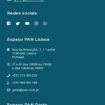
nova
aba.)
Redes sociais
Espaço PAN Lisboa
Rua da Assunção, 7, 1.º andar
1100-042 Lisboa
Portugal
2ª a 6ª das 10h00 às 13h00
e das 14h00 às 16h00
+351 213 426 226
+351 969 954 184
geral@pan.com.pt
Espaço PAN Porto