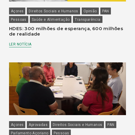
Açores
Direitos Sociais e Humanos
Opinião
PAN
Pessoas
Saúde e Alimentação
Transparência
HDES: 300 milhões de esperança, 600 milhões
de realidade
LER NOTÍCIA
Açores
Aprovadas
Direitos Sociais e Humanos
PAN
Parlamento Açoriano
Pessoas