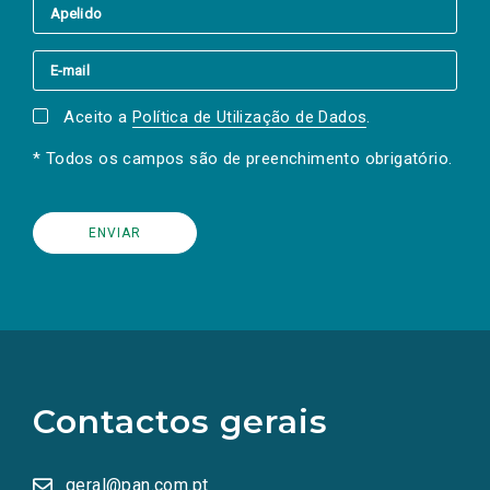
Aceito a
Política de Utilização de Dados
.
* Todos os campos são de preenchimento obrigatório.
(Os
links
para
as
Contactos gerais
redes
sociais
abrem
numa
geral@pan.com.pt