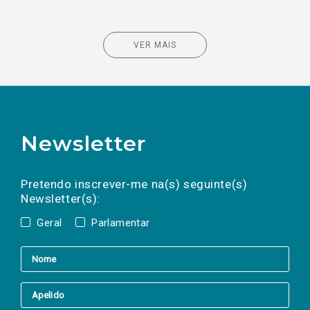
VER MAIS
Newsletter
Preencha os campos abaixo para subscrever
Nome
Apelido
E-
mail
a(s) newsletter(s).
Pretendo inscrever-me na(s) seguinte(s)
Newsletter(s):
Geral
Parlamentar