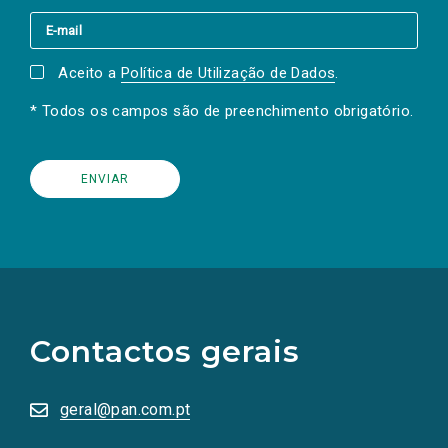
Aceito a
Política de Utilização de Dados
.
* Todos os campos são de preenchimento obrigatório.
(Os
links
para
as
Contactos gerais
redes
sociais
abrem
numa
geral@pan.com.pt
nova
aba.)