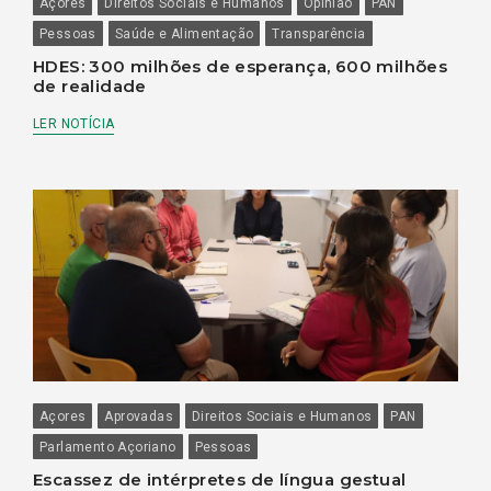
Açores
Direitos Sociais e Humanos
Opinião
PAN
Pessoas
Saúde e Alimentação
Transparência
HDES: 300 milhões de esperança, 600 milhões
de realidade
LER NOTÍCIA
Açores
Aprovadas
Direitos Sociais e Humanos
PAN
Parlamento Açoriano
Pessoas
Escassez de intérpretes de língua gestual