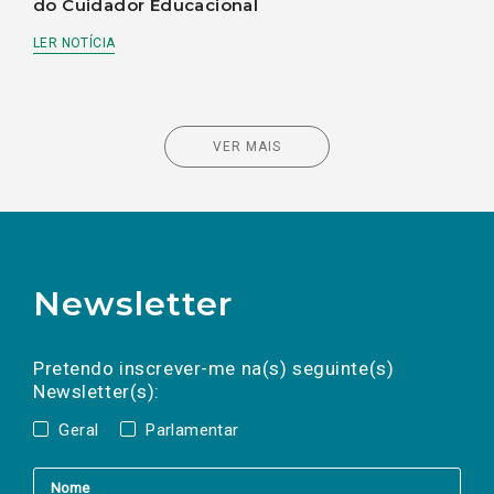
do Cuidador Educacional
LER NOTÍCIA
VER MAIS
Newsletter
Preencha os campos abaixo para subscrever
Nome
Apelido
E-
mail
a(s) newsletter(s).
Pretendo inscrever-me na(s) seguinte(s)
Newsletter(s):
Geral
Parlamentar