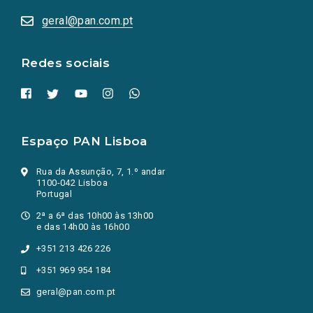
abrem
numa
geral@pan.com.pt
nova
aba.)
Redes sociais
Espaço PAN Lisboa
Rua da Assunção, 7, 1.º andar
1100-042 Lisboa
Portugal
2ª a 6ª das 10h00 às 13h00
e das 14h00 às 16h00
+351 213 426 226
+351 969 954 184
geral@pan.com.pt