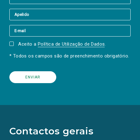
Aceito a
Política de Utilização de Dados
.
* Todos os campos são de preenchimento obrigatório.
(Os
links
para
as
Contactos gerais
redes
sociais