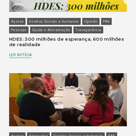
Açores
Direitos Sociais e Humanos
Opinião
PAN
Pessoas
Saúde e Alimentação
Transparência
HDES: 300 milhões de esperança, 600 milhões
de realidade
LER NOTÍCIA
Açores
Aprovadas
Direitos Sociais e Humanos
PAN