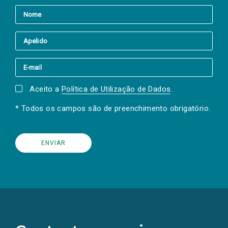
Aceito a
Política de Utilização de Dados
.
* Todos os campos são de preenchimento obrigatório.
(Os
links
para
as