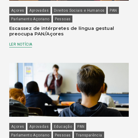
Açores
Aprovadas
Direitos Sociais e Humanos
PAN
Parlamento Açoriano
Pessoas
Escassez de intérpretes de língua gestual
preocupa PAN/Açores
LER NOTÍCIA
Açores
Aprovadas
Educação
PAN
Parlamento Açoriano
Pessoas
Transparência