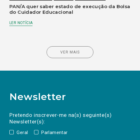
PAN/A quer saber estado de execução da Bolsa
do Cuidador Educacional
LER NOTÍCIA
VER MAIS
Newsletter
Preencha os campos abaixo para subscrever
Nome
Apelido
E-
mail
a(s) newsletter(s).
Pretendo inscrever-me na(s) seguinte(s)
Newsletter(s):
Geral
Parlamentar