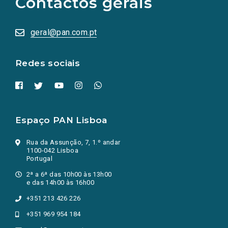
Contactos gerais
redes
sociais
abrem
numa
geral@pan.com.pt
nova
aba.)
Redes sociais
Espaço PAN Lisboa
Rua da Assunção, 7, 1.º andar
1100-042 Lisboa
Portugal
2ª a 6ª das 10h00 às 13h00
e das 14h00 às 16h00
+351 213 426 226
+351 969 954 184