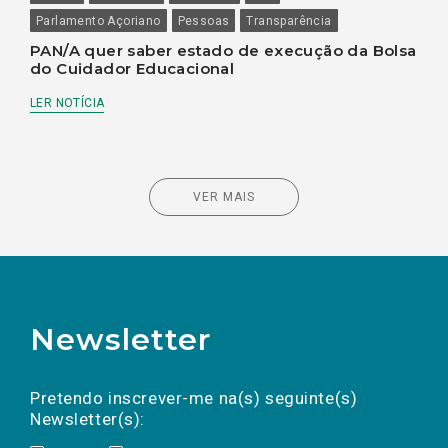
Parlamento Açoriano
Pessoas
Transparência
PAN/A quer saber estado de execução da Bolsa
do Cuidador Educacional
LER NOTÍCIA
VER MAIS
Newsletter
Preencha os campos abaixo para subscrever
Nome
Apelido
E-
mail
a(s) newsletter(s).
Pretendo inscrever-me na(s) seguinte(s)
Newsletter(s):