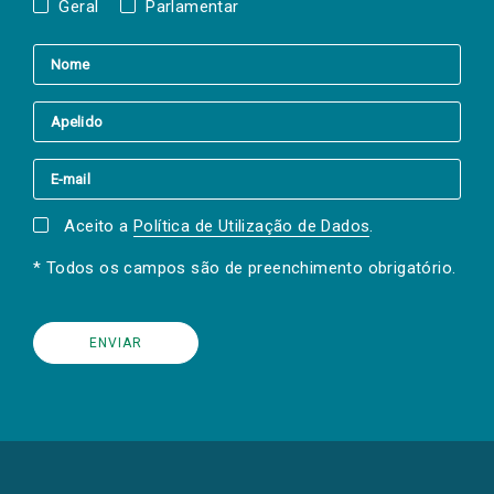
Geral
Parlamentar
Aceito a
Política de Utilização de Dados
.
* Todos os campos são de preenchimento obrigatório.
(Os
links
para