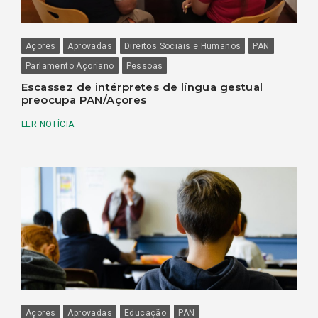
Açores
Aprovadas
Direitos Sociais e Humanos
PAN
Parlamento Açoriano
Pessoas
Escassez de intérpretes de língua gestual
preocupa PAN/Açores
LER NOTÍCIA
Açores
Aprovadas
Educação
PAN