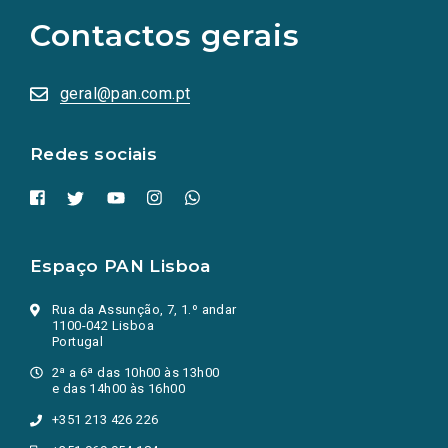
as
Contactos gerais
redes
sociais
abrem
numa
geral@pan.com.pt
nova
aba.)
Redes sociais
Espaço PAN Lisboa
Rua da Assunção, 7, 1.º andar
1100-042 Lisboa
Portugal
2ª a 6ª das 10h00 às 13h00
e das 14h00 às 16h00
+351 213 426 226