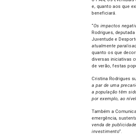
e, quanto aos que e
beneficiará.
“
Os impactos negativ
Rodrigues, deputada
Juventude e Desporto
atualmente paralisa
quanto os que decor
diversas iniciativas
de verão, festas popu
Cristina Rodrigues su
a par de uma precari
a população têm sido
por exemplo, ao nív
Também a Comunicaç
emergência, sustenta
venda de publicidade
investimento
”.