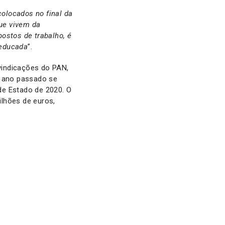
olocados no final da
ue vivem da
ostos de trabalho, é
 educada
”.
vindicações do PAN,
o ano passado se
de Estado de 2020. O
lhões de euros,