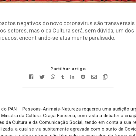
actos negativos do novo coronavírus são transversais
os setores, mas o da Cultura será, sem dúvida, um dos
icados, encontrando-se atualmente paralisado.
Partilhar artigo
 do PAN – Pessoas-Animais-Natureza requereu uma audição urg
 Ministra da Cultura, Graça Fonseca, com vista a debater a cria
s da Cultura e da Comunicação Social, tendo em conta a sua re
ilizada, a qual se viu subitamente agravada com o surto da Cov
 apoios a estes setores não têm sido assegurados de forma suf