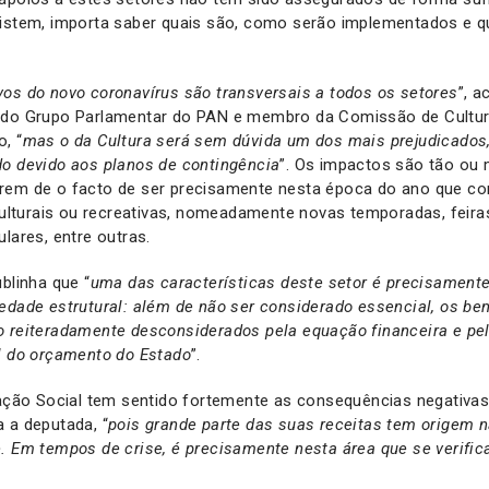
xistem, importa saber quais são, como serão implementados e 
os do novo coronavírus são transversais a todos os setores
”, a
 do Grupo Parlamentar do PAN e membro da Comissão de Cultu
, “
mas o da Cultura será sem dúvida um dos mais prejudicados
do devido aos planos de contingência
”. Os impactos são tão ou 
rem de o facto de ser precisamente nesta época do ano que co
 culturais ou recreativas, nomeadamente novas temporadas, feiras 
lares, entre outras.
blinha que “
uma das características deste setor é precisamente
edade estrutural: além de não ser considerado essencial, os ben
 reiteradamente desconsiderados pela equação financeira e pel
el do orçamento do Estado
”.
ão Social tem sentido fortemente as consequências negativas
 a deputada, “
pois grande parte das suas receitas tem origem 
. Em tempos de crise, é precisamente nesta área que se verific