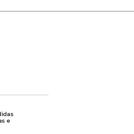
didas
as e