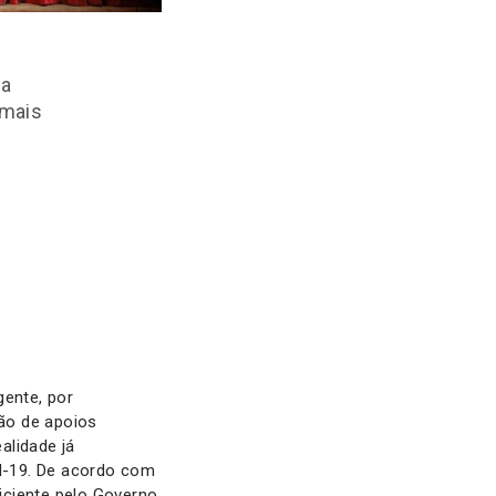
 a
 mais
ente, por
ção de apoios
alidade já
id-19. De acordo com
iciente pelo Governo