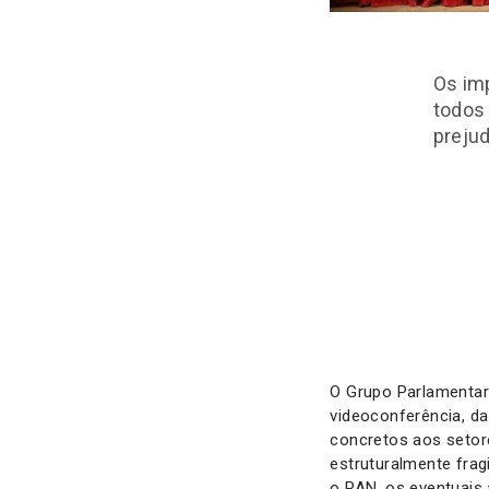
Os imp
todos 
prejud
O Grupo Parlamentar
videoconferência, da
concretos aos setore
estruturalmente frag
o PAN, os eventuais