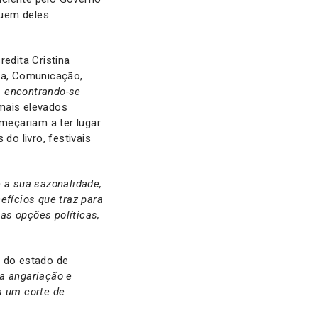
quem deles
credita Cristina
ra, Comunicação,
, encontrando-se
mais elevados
meçariam a ter lugar
do livro, festivais
 a sua sazonalidade,
efícios que traz para
as opções políticas,
 do estado de
na angariação e
a um corte de