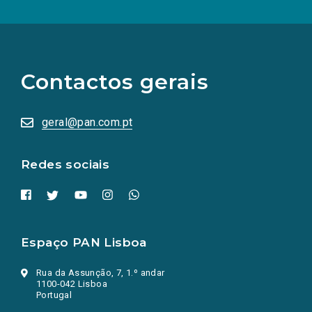
(Os
links
para
as
Contactos gerais
redes
sociais
abrem
numa
geral@pan.com.pt
nova
aba.)
Redes sociais
Espaço PAN Lisboa
Rua da Assunção, 7, 1.º andar
1100-042 Lisboa
Portugal