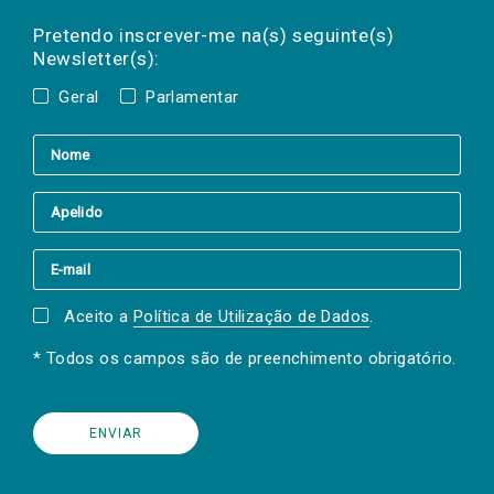
Preencha os campos abaixo para subscrever
Nome
Apelido
E-
mail
a(s) newsletter(s).
Pretendo inscrever-me na(s) seguinte(s)
Newsletter(s):
Geral
Parlamentar
Aceito a
Política de Utilização de Dados
.
* Todos os campos são de preenchimento obrigatório.