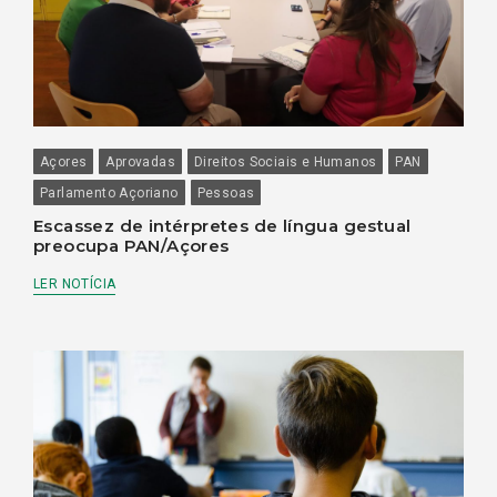
Açores
Aprovadas
Direitos Sociais e Humanos
PAN
Parlamento Açoriano
Pessoas
Escassez de intérpretes de língua gestual
preocupa PAN/Açores
LER NOTÍCIA