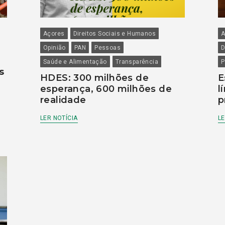
Açores
Direitos Sociais e Humanos
A
Opinião
PAN
Pessoas
D
Saúde e Alimentação
Transparência
P
s
HDES: 300 milhões de
E
esperança, 600 milhões de
l
realidade
p
LER NOTÍCIA
LE