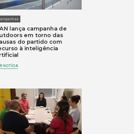
ampanhas
AN lança campanha de
utdoors em torno das
ausas do partido com
ecurso à inteligência
rtificial
R NOTÍCIA