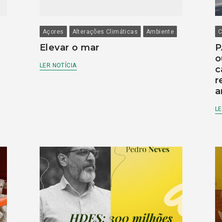
Açores
Alterações Climáticas
Ambiente
C
Elevar o mar
P
o
LER NOTÍCIA
c
r
a
LE