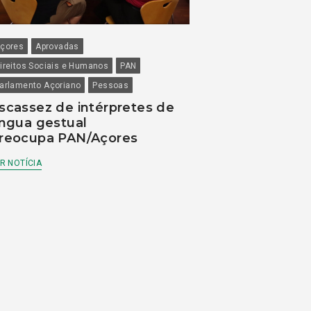
çores
Aprovadas
ireitos Sociais e Humanos
PAN
arlamento Açoriano
Pessoas
scassez de intérpretes de
íngua gestual
reocupa PAN/Açores
R NOTÍCIA