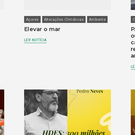
Açores
Alterações Climáticas
Ambiente
C
Elevar o mar
P
o
LER NOTÍCIA
c
r
a
LE