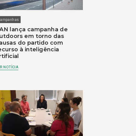
ampanhas
AN lança campanha de
utdoors em torno das
ausas do partido com
ecurso à inteligência
rtificial
R NOTÍCIA