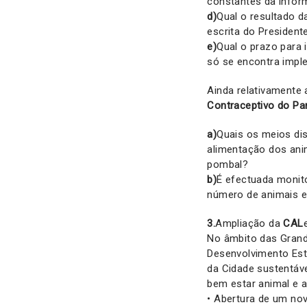
constantes da infor
d)
Qual o resultado d
escrita do Presiden
e)
Qual o prazo para
só se encontra impl
Ainda relativamente 
Contraceptivo do Par
a)
Quais os meios dis
alimentação dos ani
pombal?
b)
É efectuada monit
número de animais e
3.
Ampliação da
CAL
No âmbito das Grand
Desenvolvimento Est
da Cidade sustentáve
bem estar animal e 
• Abertura de um nov