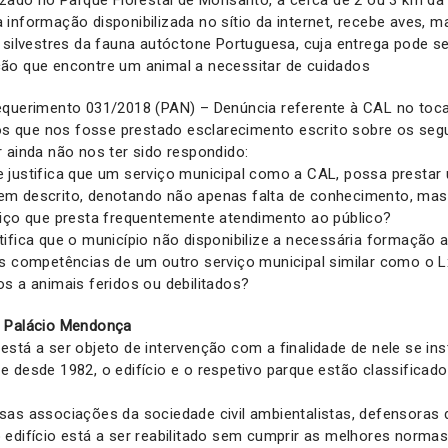
izado no Parque Florestal de Monsanto, a cerca de 2 ou 3 km d
informação disponibilizada no sítio da internet, recebe aves, m
 silvestres da fauna autóctone Portuguesa, cuja entrega pode se
ão que encontre um animal a necessitar de cuidados
equerimento 031/2018 (PAN) – Denúncia referente à CAL no toca
mos que nos fosse prestado esclarecimento escrito sobre os seg
 ainda não nos ter sido respondido:
 justifica que um serviço municipal como a CAL, possa prestar
m descrito, denotando não apenas falta de conhecimento, mas 
viço que presta frequentemente atendimento ao público?
ifica que o município não disponibilize a necessária formação 
às competências de um outro serviço municipal similar como o L
s a animais feridos ou debilitados?
o
Palácio Mendonça
stá a ser objeto de intervenção com a finalidade de nele se ins
 desde 1982, o edifício e o respetivo parque estão classifica
as associações da sociedade civil ambientalistas, defensoras 
edifício está a ser reabilitado sem cumprir as melhores normas 