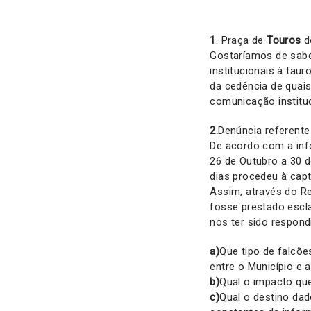
1
. Praça de
Touros
d
Gostaríamos de sabe
institucionais à ta
da cedência de quais
comunicação instituc
2.
Denúncia referente
De acordo com a inf
26 de Outubro a 30 
dias procedeu à capt
Assim, através do R
fosse prestado escl
nos ter sido respond
a)
Que tipo de falcõe
entre o Município e a
b)
Qual o impacto que
c)
Qual o destino da