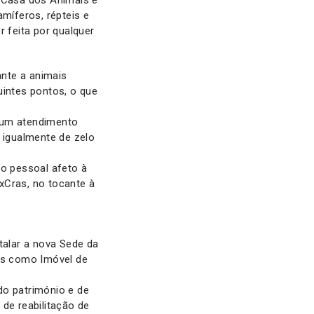
a Casa dos Animais e
amíferos, répteis e
r feita por qualquer
nte a animais
uintes pontos, o que
 um atendimento
igualmente de zelo
ao pessoal afeto à
xCras, no tocante à
talar a nova Sede da
dos como Imóvel de
do património e de
de reabilitação de