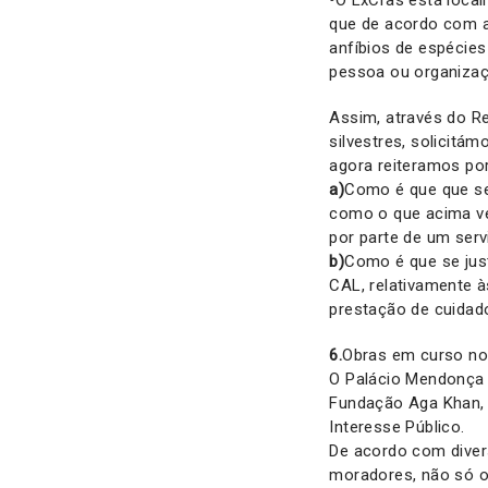
•
O LxCras está local
que de acordo com a 
anfíbios de espécies
pessoa ou organizaç
Assim, através do R
silvestres, solicitá
agora reiteramos por
a)
Como é que que se
como o que acima ve
por parte de um ser
b)
Como é que se just
CAL, relativamente 
prestação de cuidado
6.
Obras em curso n
O Palácio Mendonça e
Fundação Aga Khan, e
Interesse Público.
De acordo com divers
moradores, não só o 