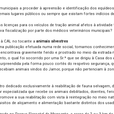
municipais a proceder à apreensão e identificação dos equídeo
demais lugares públicos ou sempre que existam fortes indícios 
s licenças para os veículos de tração animal afetos à atividade t
va fiscalização por parte dos médicos veterinários municipais?
e à CAL no tocante a
animais silvestres
ma publicação efetuada numa rede social, tomamos conhecimen
 encontrava gravemente ferido e prostrado no meio da estrada 
nto, o qual foi socorrido por uma Sr.ª que se dirigiu à Casa dos
surpreendida pela forma pouco cortês do respetivo segurança, 
ecebiam animais vindos do Jamor, porque não pertenciam à zon
ro dedicado exclusivamente à reabilitação de fauna selvagem,
nar especializada que recebe os animais debilitados, doentes, fer
e promove a sua reabilitação com vista à reintegração no meio na
quisitos de alojamento e alimentação bastante distintos dos usa