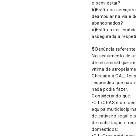
e bem-estar?
b)
Estão os serviços 
deambular na via e 
abandonados?
c)
Estão a ser emitida
assegurada a respeti
5.
Denúncia referent
No seguimento de u
de um animal que se
vítima de atropelame
Chegada à CAL, foi 
respondeu que não r
nada podia fazer.
Considerando que:
•
O LxCRAS é um cent
equipa multidiscipli
de cativeiro ilegal 
de reabilitação e re
domésticos;