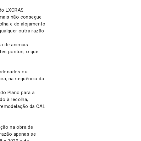
 do LXCRAS.
imais não consegue
olha e de alojamento
qualquer outra razão
ha de animais
tes pontos, o que
bandonados ou
ca, na sequência da
do Plano para a
do à recolha,
a remodelação da CAL
nção na obra de
 razão apenas se