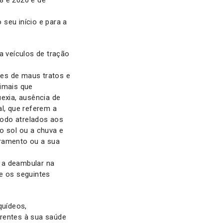
8 e 2020 e de
 seu início e para a
a veículos de tração
ões de maus tratos e
nimais que
exia, ausência de
l, que referem a
todo atrelados aos
o sol ou a chuva e
ramento ou a sua
 a deambular na
e os seguintes
quídeos,
erentes à sua saúde