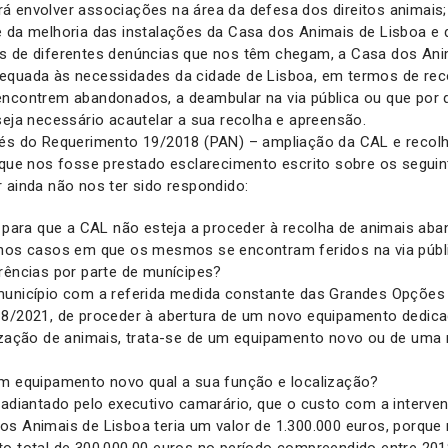
á envolver associações na área da defesa dos direitos animais;
e da melhoria das instalações da Casa dos Animais de Lisboa e
s de diferentes denúncias que nos têm chegam, a Casa dos An
equada às necessidades da cidade de Lisboa, em termos de rec
encontrem abandonados, a deambular na via pública ou que por 
seja necessário acautelar a sua recolha e apreensão.
vés do Requerimento 19/2018 (PAN) – ampliação da CAL e recol
 que nos fosse prestado esclarecimento escrito sobre os seguin
 ainda não nos ter sido respondido:
o para que a CAL não esteja a proceder à recolha de animais a
 nos casos em que os mesmos se encontram feridos na via públi
rências por parte de munícipes?
município com a referida medida constante das Grandes Opções 
18/2021, de proceder à abertura de um novo equipamento dedica
lização de animais, trata-se de um equipamento novo ou de um
um equipamento novo qual a sua função e localização?
 adiantado pelo executivo camarário, que o custo com a interve
os Animais de Lisboa teria um valor de 1.300.000 euros, porque