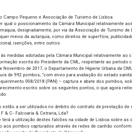
o Campo Pequeno e Associação de Turismo de Lisboa
r qual o posicionamento da Câmara Municipal relativamente ao
uromaquia, designadamente, por via da Associação de Turismo d
quer meios da autarquia, como direitos de superfície, publicida
ional, isenções, entre outros.
 às medidas adotadas pela Câmara Municipal relativamente ao 
ormação escrita do Presidente da CML, respeitante ao período 
de Novembro de 2017, o Departamento de Higiene Urbana da CM
ura de 992 pombos, “com envio para avaliação do estado sanitár
equerimento 008/2018 (PAN) – captura e abate dos pombos, sol
arecimento escrito sobre os seguintes pontos, o que agora reit
ido:
s estão a ser utilizados no âmbito do contrato de prestação de
 F & C- Falcoaria & Cetraria, Lda?
 terá a utilização destes falcões na cidade de Lisboa sobre as 
do aos pombos capturados através de redes de canhão conforme