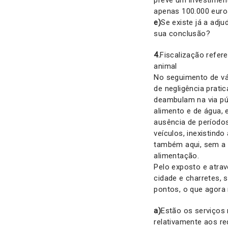
prevê um investimen
apenas 100.000 euro
e)
Se existe já a adju
sua conclusão?
4.
Fiscalização refer
animal
No seguimento de vá
de negligência prati
deambulam na via púb
alimento e de água, 
ausência de período
veículos, inexistind
também aqui, sem a
alimentação.
Pelo exposto e atra
cidade e charretes, 
pontos, o que agora 
a)
Estão os serviços 
relativamente aos r