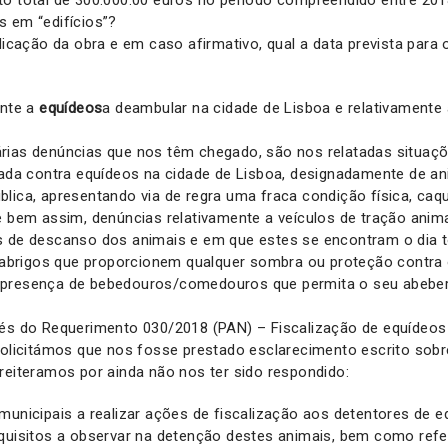
to total de 300.000.00 euros no período compreendido entre 201
s em “edifícios”?
dicação da obra e em caso afirmativo, qual a data prevista para o
ente a
equídeos
a deambular na cidade de Lisboa e relativamente 
rias denúncias que nos têm chegado, são nos relatadas situaç
cada contra equídeos na cidade de Lisboa, designadamente de a
lica, apresentando via de regra uma fraca condição física, caqu
e bem assim, denúncias relativamente a veículos de tração anima
s de descanso dos animais e em que estes se encontram o dia 
o abrigos que proporcionem qualquer sombra ou proteção contra 
 presença de bebedouros/comedouros que permita o seu abebe
vés do Requerimento 030/2018 (PAN) – Fiscalização de equídeos
solicitámos que nos fosse prestado esclarecimento escrito sobr
reiteramos por ainda não nos ter sido respondido:
municipais a realizar ações de fiscalização aos detentores de e
equisitos a observar na detenção destes animais, bem como ref