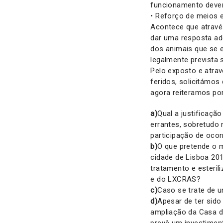
funcionamento dever
• Reforço de meios 
Acontece que atravé
dar uma resposta ad
dos animais que se 
legalmente prevista 
Pelo exposto e atra
feridos, solicitámos
agora reiteramos por
a)
Qual a justificaçã
errantes, sobretudo
participação de ocor
b)
O que pretende o 
cidade de Lisboa 20
tratamento e esteri
e do LXCRAS?
c)
Caso se trate de 
d)
Apesar de ter sido
ampliação da Casa d