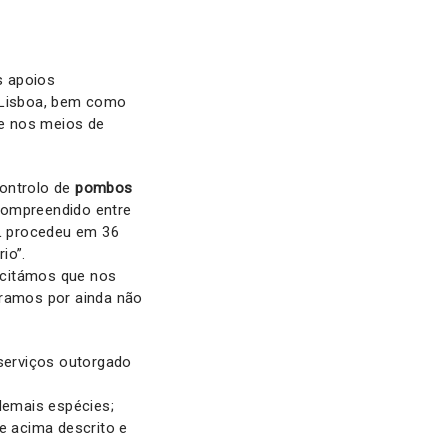
s apoios
e Lisboa, bem como
de nos meios de
controlo de
pombos
compreendido entre
L procedeu em 36
io”.
icitámos que nos
eramos por ainda não
 serviços outorgado
demais espécies;
 acima descrito e