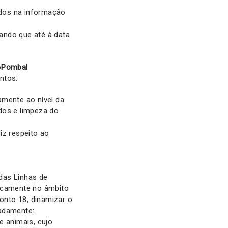
idos na informação
ando que até à data
o
Pombal
ntos:
amente ao nível da
dos e limpeza do
z respeito ao
das Linhas de
ficamente no âmbito
ponto 18, dinamizar o
nadamente:
e animais, cujo