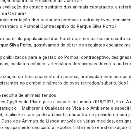
mação escrita do Presidente da Câmara?
a avaliação do estado sanitário dos animais capturados, e refer
te da Câmara?
 implementação dos restantes pombais contraceptivos, consider
ementado o Pombal Contraceptivo do Parque Silva Porto?
ao controlo populacional dos Pombos, e em particular quanto a
que Silva Porto
, gostávamos de obter os seguintes esclarecime
ponibilizados para a gestão do Pombal contraceptivo, designad
mais, cuidados médico-veterinários dos animais doentes ou feri
orização do funcionamento do pombal, nomeadamente no que di
xistentes no pombal e número de ovos retirados/substituídos?
e recolha de animais feridos
es Opções do Plano para a cidade de Lisboa 2018/2021, Eixo A 
ratégico – Melhorar a Qualidade de Vida e o Ambiente e especi
l, resiliente e amiga do ambiente, encontra-se previsto no seu 
a Casa dos Animais de Lisboa através de várias medidas, desig
o equipamento dedicado à recolha, tratamento e esterilização d