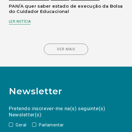
PAN/A quer saber estado de execução da Bolsa
do Cuidador Educacional
LER NOTÍCIA
VER MAIS
Newsletter
Preencha os campos abaixo para subscrever
Nome
Apelido
E-
mail
a(s) newsletter(s).
Pretendo inscrever-me na(s) seguinte(s)
Newsletter(s):
Geral
Parlamentar