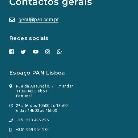
Contactos gerais
redes
sociais
abrem
numa
geral@pan.com.pt
nova
aba.)
Redes sociais
Espaço PAN Lisboa
Rua da Assunção, 7, 1.º andar
1100-042 Lisboa
Portugal
2ª a 6ª das 10h00 às 13h00
e das 14h00 às 16h00
+351 213 426 226
+351 969 954 184