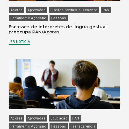
Açores
Aprovadas
Direitos Sociais e Humanos
PAN
Parlamento Açoriano
Pessoas
Escassez de intérpretes de língua gestual
preocupa PAN/Açores
LER NOTÍCIA
Açores
Aprovadas
Educação
PAN
Parlamento Açoriano
Pessoas
Transparência