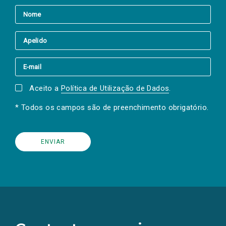
Aceito a
Política de Utilização de Dados
.
* Todos os campos são de preenchimento obrigatório.
(Os
links
para
as