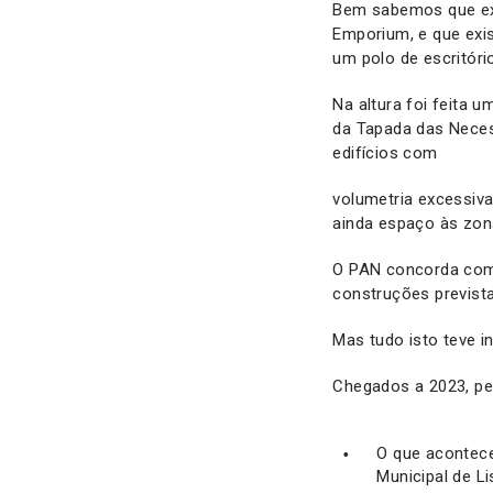
Bem sabemos que exi
Emporium, e que exi
um polo de escritóri
Na altura foi feita 
da Tapada das Necess
edifícios com
volumetria excessiva
ainda espaço às zon
O PAN concorda com 
construções previst
Mas tudo isto teve i
Chegados a 2023, p
O que acontec
Municipal de L