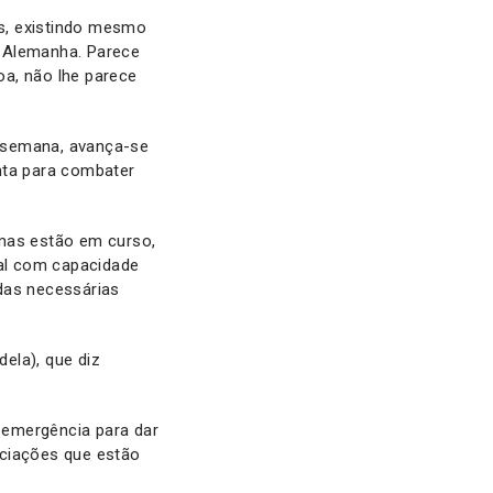
s, existindo mesmo
a Alemanha. Parece
oa, não lhe parece
 semana, avança-se
nta para combater
umas estão em curso,
al com capacidade
das necessárias
ela), que diz
 emergência para dar
ociações que estão