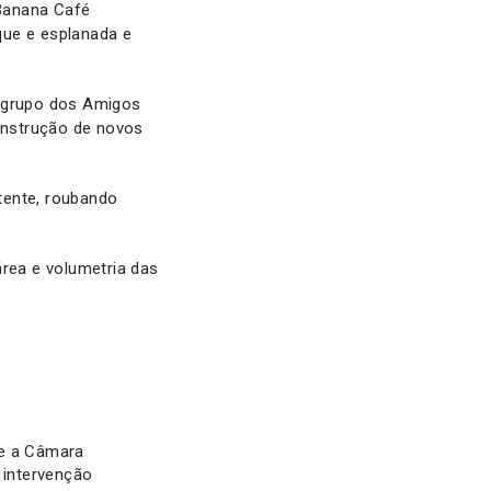
Banana Café
que e esplanada e
 O grupo dos Amigos
construção de novos
stente, roubando
rea e volumetria das
e a Câmara
 intervenção