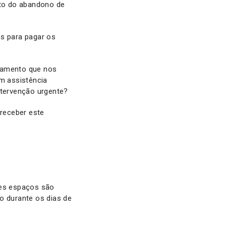
to do abandono de
os para pagar os
rçamento que nos
em assistência
ntervenção urgente?
 receber este
es espaços são
o durante os dias de