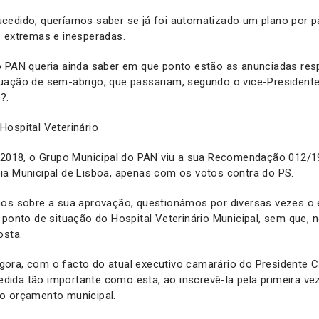
cedido, queríamos saber se já foi automatizado um plano por p
s extremas e inesperadas.
o PAN queria ainda saber em que ponto estão as anunciadas re
uação de sem-abrigo, que passariam, segundo o vice-Presidente
?.
ospital Veterinário
e 2018, o Grupo Municipal do PAN viu a sua Recomendação 012/1
ia Municipal de Lisboa, apenas com os votos contra do PS.
nos sobre a sua aprovação, questionámos por diversas vezes o 
 ponto de situação do Hospital Veterinário Municipal, sem que,
osta.
ora, com o facto do atual executivo camarário do Presidente 
ida tão importante como esta, ao inscrevê-la pela primeira ve
o orçamento municipal.