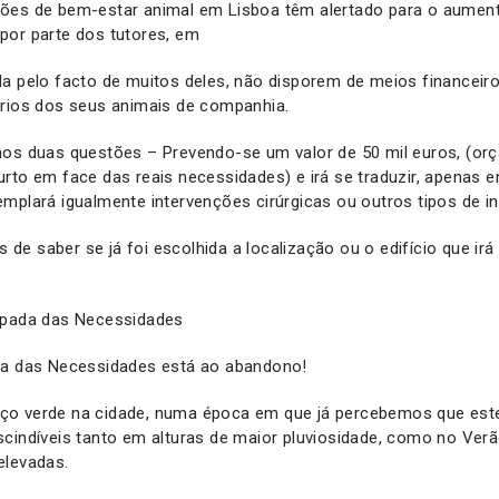
ões de bem-estar animal em Lisboa têm alertado para o aumen
por parte dos tutores, em
a pelo facto de muitos deles, não disporem de meios financeir
ários dos seus animais de companhia.
mos duas questões – Prevendo-se um valor de 50 mil euros, (o
rto em face das reais necessidades) e irá se traduzir, apenas 
mplará igualmente intervenções cirúrgicas ou outros tipos de i
e saber se já foi escolhida a localização ou o edifício que irá
apada das Necessidades
da das Necessidades está ao abandono!
ço verde na cidade, numa época em que já percebemos que est
cindíveis tanto em alturas de maior pluviosidade, como no Verã
elevadas.