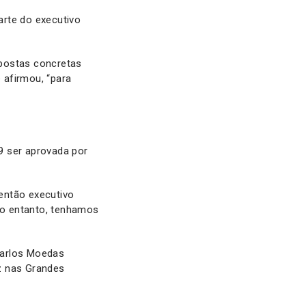
arte do executivo
spostas concretas
 afirmou, “para
9 ser aprovada por
então executivo
 no entanto, tenhamos
Carlos Moedas
z nas Grandes