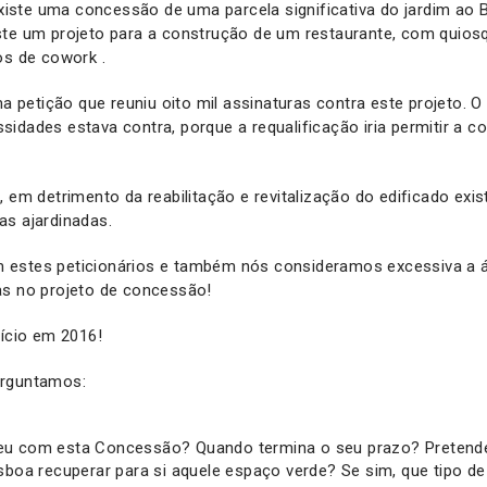
ste uma concessão de uma parcela significativa do jardim ao 
ste um projeto para a construção de um restaurante, com quios
os de cowork .
uma petição que reuniu oito mil assinaturas contra este projeto.
idades estava contra, porque a requalificação iria permitir a 
, em detrimento da reabilitação e revitalização do edificado exi
as ajardinadas.
estes peticionários e também nós consideramos excessiva a á
as no projeto de concessão!
nício em 2016!
erguntamos:
eu com esta Concessão? Quando termina o seu prazo? Pretend
isboa recuperar para si aquele espaço verde? Se sim, que tipo de