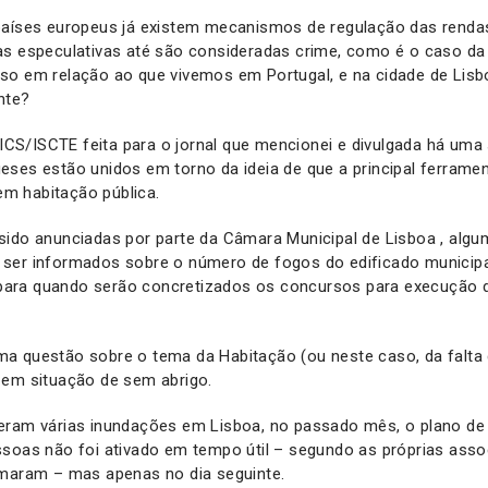
países europeus já existem mecanismos de regulação das renda
as especulativas até são consideradas crime, como é o caso d
so em relação ao que vivemos em Portugal, e na cidade de Lisb
nte?
S/ISCTE feita para o jornal que mencionei e divulgada há uma
eses estão unidos em torno da ideia de que a principal ferrame
 em habitação pública.
sido anunciadas por parte da Câmara Municipal de Lisboa , alg
ser informados sobre o número de fogos do edificado municip
 e para quando serão concretizados os concursos para execução 
a questão sobre o tema da Habitação (ou neste caso, da falta d
 em situação de sem abrigo.
eram várias inundações em Lisboa, no passado mês, o plano de
ssoas não foi ativado em tempo útil – segundo as próprias ass
rmaram – mas apenas no dia seguinte.