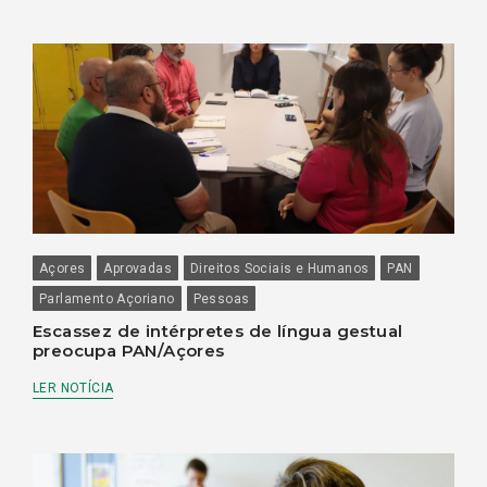
Açores
Aprovadas
Direitos Sociais e Humanos
PAN
Parlamento Açoriano
Pessoas
Escassez de intérpretes de língua gestual
preocupa PAN/Açores
LER NOTÍCIA