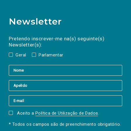
Newsletter
Preencha os campos abaixo para subscrever
Nome
Apelido
E-
mail
a(s) newsletter(s).
Pretendo inscrever-me na(s) seguinte(s)
Newsletter(s):
Geral
Parlamentar
Aceito a
Política de Utilização de Dados
.
* Todos os campos são de preenchimento obrigatório.