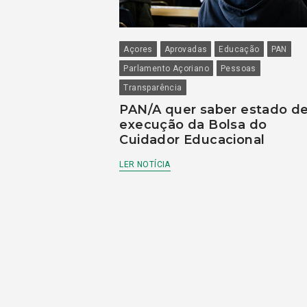
Açores
Aprovadas
Educação
PAN
Parlamento Açoriano
Pessoas
Transparência
PAN/A quer saber estado d
execução da Bolsa do
Cuidador Educacional
LER NOTÍCIA