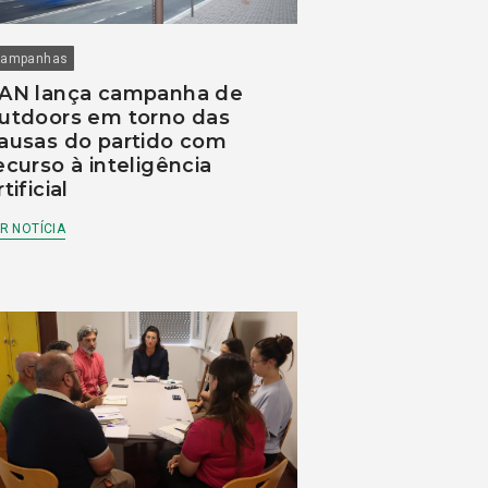
ampanhas
AN lança campanha de
utdoors em torno das
ausas do partido com
ecurso à inteligência
rtificial
R NOTÍCIA