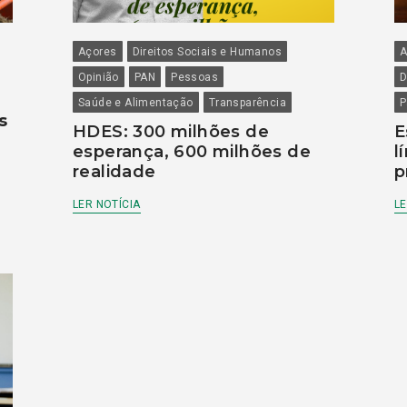
Açores
Direitos Sociais e Humanos
A
Opinião
PAN
Pessoas
D
Saúde e Alimentação
Transparência
P
s
HDES: 300 milhões de
E
esperança, 600 milhões de
l
realidade
p
LER NOTÍCIA
LE