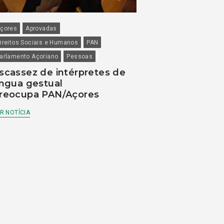
çores
Aprovadas
ireitos Sociais e Humanos
PAN
arlamento Açoriano
Pessoas
scassez de intérpretes de
íngua gestual
reocupa PAN/Açores
R NOTÍCIA