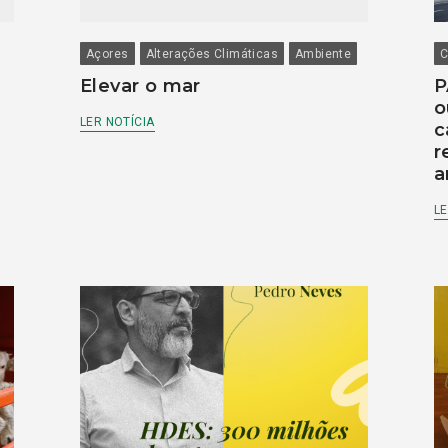
Açores
Alterações Climáticas
Ambiente
C
Elevar o mar
P
o
LER NOTÍCIA
c
r
a
LE