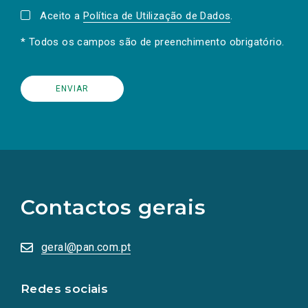
Aceito a
Política de Utilização de Dados
.
* Todos os campos são de preenchimento obrigatório.
(Os
links
para
as
Contactos gerais
redes
sociais
abrem
numa
geral@pan.com.pt
nova
aba.)
Redes sociais