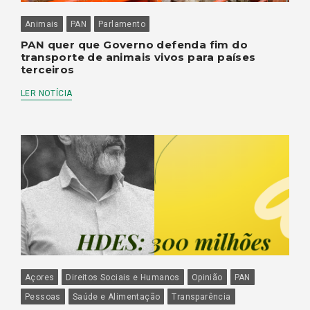
Animais
PAN
Parlamento
PAN quer que Governo defenda fim do
transporte de animais vivos para países
terceiros
LER NOTÍCIA
Açores
Direitos Sociais e Humanos
Opinião
PAN
Pessoas
Saúde e Alimentação
Transparência