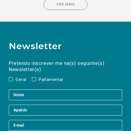
VER MAIS
Newsletter
Preencha os campos abaixo para subscrever
Nome
Apelido
E-
mail
a(s) newsletter(s).
Pretendo inscrever-me na(s) seguinte(s)
Newsletter(s):
Geral
Parlamentar