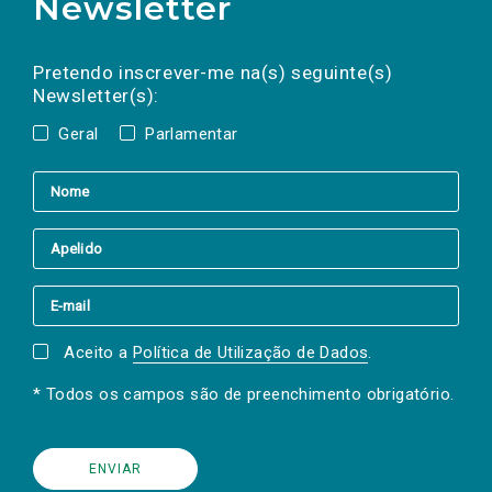
Newsletter
Preencha os campos abaixo para subscrever
Nome
Apelido
E-
mail
a(s) newsletter(s).
Pretendo inscrever-me na(s) seguinte(s)
Newsletter(s):
Geral
Parlamentar
Aceito a
Política de Utilização de Dados
.
* Todos os campos são de preenchimento obrigatório.