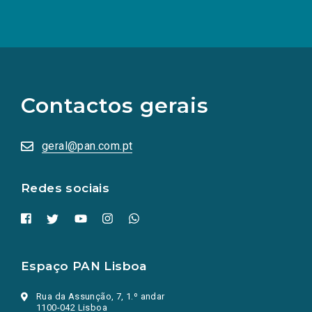
(Os
links
para
as
Contactos gerais
redes
sociais
abrem
numa
geral@pan.com.pt
nova
aba.)
Redes sociais
Espaço PAN Lisboa
Rua da Assunção, 7, 1.º andar
1100-042 Lisboa