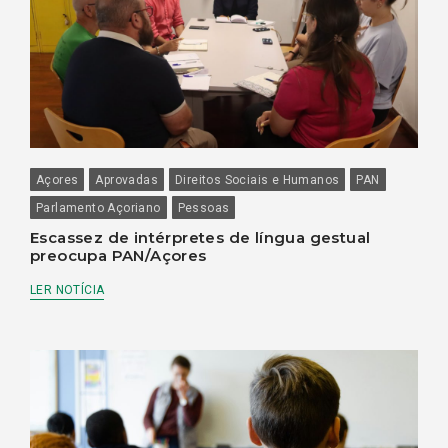
Açores
Aprovadas
Direitos Sociais e Humanos
PAN
Parlamento Açoriano
Pessoas
Escassez de intérpretes de língua gestual
preocupa PAN/Açores
LER NOTÍCIA